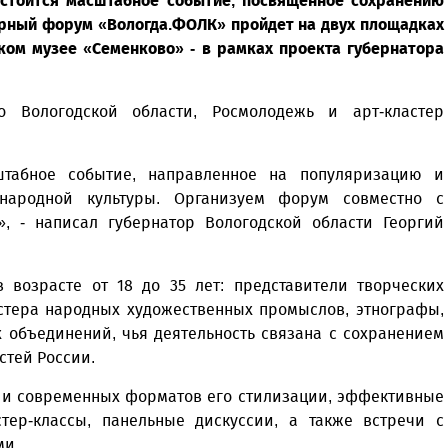
состоится масштабное событие, посвященное сохранению
орный форум «Вологда.ФОЛК» пройдет на двух площадках
ском музее «Семенково» - в рамках проекта губернатора
о Вологодской области, Росмолодежь и арт-кластер
штабное событие, направленное на популяризацию и
народной культуры. Организуем форум совместно с
», - написал губернатор Вологодской области Георгий
возрасте от 18 до 35 лет: представители творческих
стера народных художественных промыслов, этнографы,
 объединений, чья деятельность связана с сохранением
стей России.
 и современных форматов его стилизации, эффективные
стер-классы, панельные дискуссии, а также встречи с
ми.