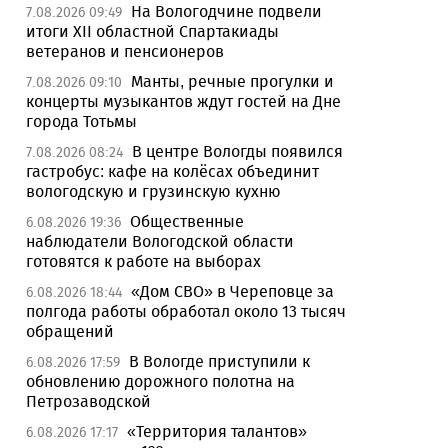
На Вологодчине подвели
7.08.2026 09:49
итоги XII областной Спартакиады
ветеранов и пенсионеров
Манты, речные прогулки и
7.08.2026 09:10
концерты музыкантов ждут гостей на Дне
города Тотьмы
В центре Вологды появился
7.08.2026 08:24
гастробус: кафе на колёсах объединит
вологодскую и грузинскую кухню
Общественные
6.08.2026 19:36
наблюдатели Вологодской области
готовятся к работе на выборах
«Дом СВО» в Череповце за
6.08.2026 18:44
полгода работы обработал около 13 тысяч
обращений
В Вологде приступили к
6.08.2026 17:59
обновлению дорожного полотна на
Петрозаводской
«Территория талантов»
6.08.2026 17:17