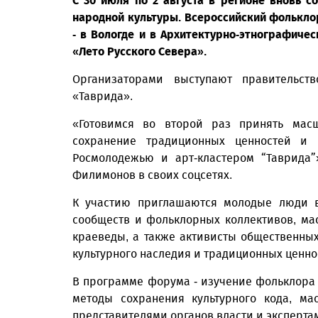
С 30 июля по 2 августа в регионе вновь 
народной культуры. Всероссийский фолькл
- в Вологде и в Архитектурно-этнографиче
«Лето Русского Севера».
Организаторами выступают правительств
«Таврида».
«Готовимся во второй раз принять мас
сохранение традиционных ценностей и 
Росмолодежью и арт-кластером “Таврида”
Филимонов в своих соцсетях.
К участию приглашаются молодые люди в 
сообществ и фольклорных коллективов, ма
краеведы, а также активисты общественных
культурного наследия и традиционных ценно
В программе форума - изучение фольклора
методы сохранения культурного кода, ма
представителями органов власти и эксперта