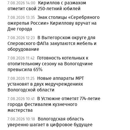
Кириллов с размахом
7.08.2026 14:00
отметит свой 250-летний юбилей
Знак столицы «Серебряного
7.08.2026 13:35
ожерелья России» Кириллову вручат на
Дне города
В Вытегорском округе для
7.08.2026 12:23
Сперовского ФАПа закупаются мебель и
оборудование
Готовность котельных к
7.08.2026 11:42
отопительному сезону на Вологодчине
превысила 65%
Новые аппараты МРТ
7.08.2026 11:25
установят в двух медучреждениях
Вологодской области
В Устюжне отметят 774-летие
7.08.2026 10:41
города фестивалем кузнечного
мастерства
Вологодская область
7.08.2026 10:18
уверенно шагает в цифровое будущее