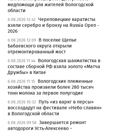
медпомощи для жителей Вологодской
области
Череповецкие каратисты
6.08.2026 12:42
взяли серебро и бронзу на Russia Open -
2026
В поселке Щепье
6.08.2026 12:09
Бабаевского округа открыли
отремонтированный мост
Вологодская шахматистка в
6.08.2026 11:44
составе сборной РФ взяла золото «Матча
Дружбы» в Китае
Вологодские племенные
6.08.2026 11:15
хозяйства произвели более 280 тысяч
тонн молока за первое полугодие
Путь «из варяг в персы»
6.08.2026 10:32
воссоздадут на фестивале «Небо славян»
в Вологодской области
Завершается ремонт
6.08.2026 09:58
автодороги Усть-Алексеево –