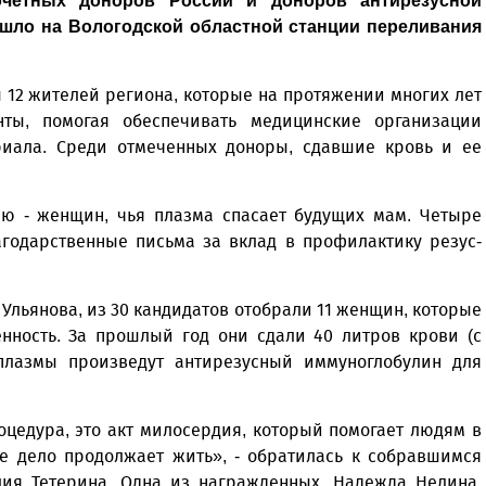
очетных доноров России и доноров антирезусной
шло на Вологодской областной станции переливания
 12 жителей региона, которые на протяжении многих лет
ты, помогая обеспечивать медицинские организации
иала. Среди отмеченных доноры, сдавшие кровь и ее
ию - женщин, чья плазма спасает будущих мам. Четыре
годарственные письма за вклад в профилактику резус-
Ульянова, из 30 кандидатов отобрали 11 женщин, которые
нность. За прошлый год они сдали 40 литров крови (с
плазмы произведут антирезусный иммуноглобулин для
оцедура, это акт милосердия, который помогает людям в
ое дело продолжает жить», - обратилась к собравшимся
ия Тетерина. Одна из награжденных, Надежда Нелина,