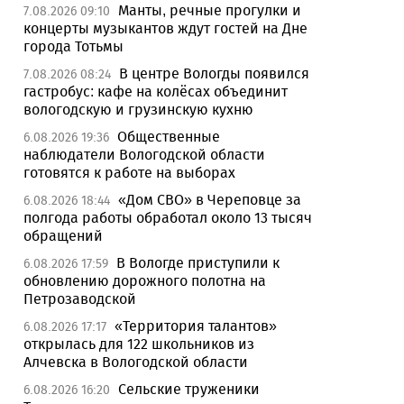
Манты, речные прогулки и
7.08.2026 09:10
концерты музыкантов ждут гостей на Дне
города Тотьмы
В центре Вологды появился
7.08.2026 08:24
гастробус: кафе на колёсах объединит
вологодскую и грузинскую кухню
Общественные
6.08.2026 19:36
наблюдатели Вологодской области
готовятся к работе на выборах
«Дом СВО» в Череповце за
6.08.2026 18:44
полгода работы обработал около 13 тысяч
обращений
В Вологде приступили к
6.08.2026 17:59
обновлению дорожного полотна на
Петрозаводской
«Территория талантов»
6.08.2026 17:17
открылась для 122 школьников из
Алчевска в Вологодской области
Сельские труженики
6.08.2026 16:20