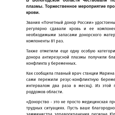
В Вологодской области чествовали п
плазмы. Торжественное мероприятие про
крови.
Звания «Почетный донор России» удостоены
регулярно сдавали кровь и ее компонен
необходимыми запасами донорского матер
компоненты 81 раз.
Также отметили еще одну особую категор
донора антирезусной плазмы получили бла
конфликта у беременных.
Как сообщила главный врач станции Марина 
сами пережили резус-конфликтную береме
интервалом два раза в месяц). Из этой 
роддомов области.
«Донорство - это не просто медицинская пр
трудных ситуациях. Пусть ваше благородн
замминистра здравоохранения региона Юл