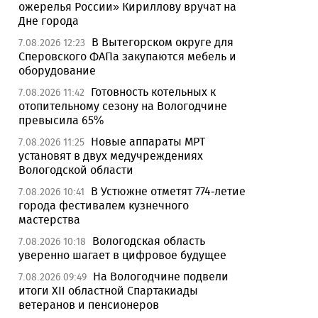
ожерелья России» Кириллову вручат на
Дне города
В Вытегорском округе для
7.08.2026 12:23
Сперовского ФАПа закупаются мебель и
оборудование
Готовность котельных к
7.08.2026 11:42
отопительному сезону на Вологодчине
превысила 65%
Новые аппараты МРТ
7.08.2026 11:25
установят в двух медучреждениях
Вологодской области
В Устюжне отметят 774-летие
7.08.2026 10:41
города фестивалем кузнечного
мастерства
Вологодская область
7.08.2026 10:18
уверенно шагает в цифровое будущее
На Вологодчине подвели
7.08.2026 09:49
итоги XII областной Спартакиады
ветеранов и пенсионеров