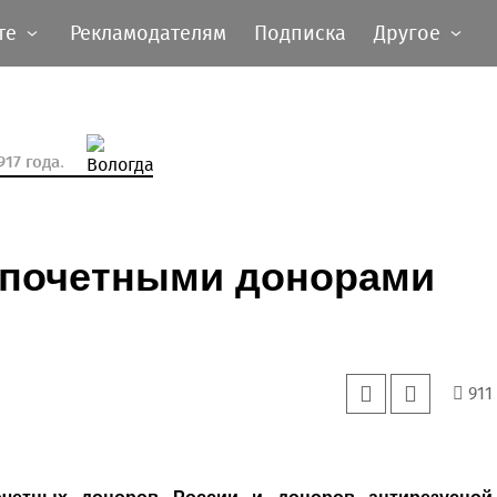
те
Рекламодателям
Подписка
Другое
17 года.
и почетными донорами
911