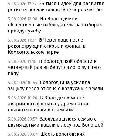
26 тысяч идей для развития
5.08.2026 12:37
региона подали вологжане через чат-бот
На Вологодчине
5.08.2026 12:08
общественные наблюдатели на выборах
пройдут учебу
В Череповце после
5.08.2026 11:34
реконструкции открыли фонтан в
Комсомольском парке
В Вологодской области в
5.08.2026 11:18
четвертый раз выберут самого лучшего
папу
Вологодчина усилила
5.08.2026 10:44
защиту лесов от огня с воздуха и с земли
В Вологде на месте
5.08.2026 10:20
аварийного фонтана у драмтеатра
появятся качели и скамейки
Заблудившуюся семью с
5.08.2026 09:57
двумя детьми нашли в лесу под Вологдой
Шесть вологодских
5.08.2026 09:04