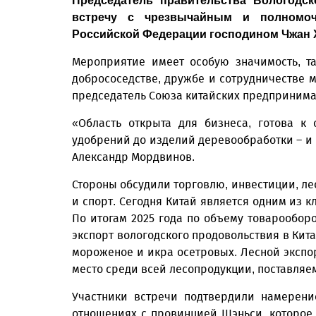
Председатель правительства Вологодс
встречу с чрезвычайным и полномо
Российской Федерации господином Чжан 
Мероприятие имеет особую значимость, та
добрососедстве, дружбе и сотрудничестве м
председатель Союза китайских предпринима
«Область открыта для бизнеса, готова к
удобрений до изделий деревообработки – и
Александр Мордвинов.
Стороны обсудили торговлю, инвестиции, л
и спорт. Сегодня Китай является одним из 
По итогам 2025 года по объему товарооборот
экспорт вологодского продовольствия в Кит
мороженое и икра осетровых. Лесной экспорт
место среди всей лесопродукции, поставляе
Участники встречи подтвердили намерени
отношениях с провинцией Шэньси, которое б