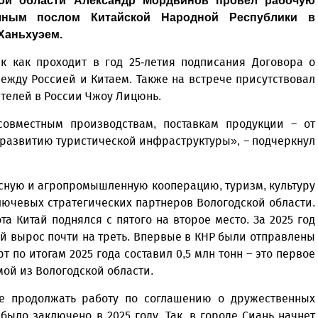
кой области Александр Мордвинов провел рабочую
чным послом Китайской Народной Республики в
Ханьхуэем.
к как проходит в год 25-летия подписания Договора о
ежду Россией и Китаем. Также на встрече присутствовал
телей в России Чжоу Лицюнь.
 совместным производствам, поставкам продукции – от
 развитию туристической инфраструктуры», – подчеркнул
есную и агропромышленную кооперацию, туризм, культуру
ключевых стратегических партнеров Вологодской области.
а Китай поднялся с пятого на второе место. За 2025 год
ай вырос почти на треть. Впервые в КНР были отправлены
 по итогам 2025 года составил 0,5 млн тонн – это первое
мой из Вологодской области.
е продолжать работу по соглашению о дружественных
ыло заключено в 2025 году. Так, в городе Сиань начнет