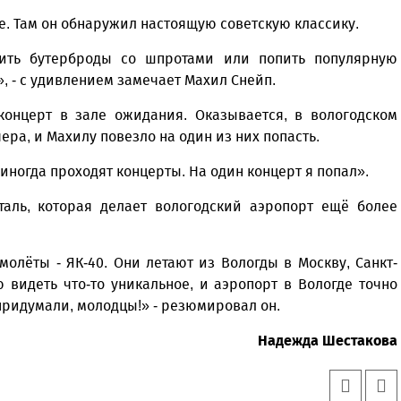
е. Там он обнаружил настоящую советскую классику.
пить бутерброды со шпротами или попить популярную
», - с удивлением замечает Махил Снейп.
концерт в зале ожидания. Оказывается, в вологодском
ра, и Махилу повезло на один из них попасть.
 иногда проходят концерты. На один концерт я попал».
таль, которая делает вологодский аэропорт ещё более
амолёты - ЯК-40. Они летают из Вологды в Москву, Санкт-
 видеть что-то уникальное, и аэропорт в Вологде точно
 придумали, молодцы!» - резюмировал он.
Надежда Шестакова