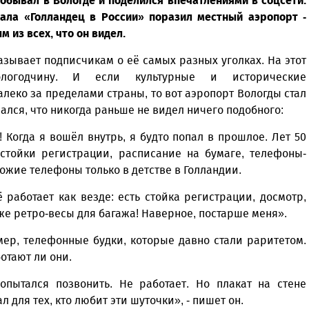
обывал в Вологде и поделился впечатлениями в соцсети.
нала «Голландец в России» поразил местный аэропорт -
 из всех, что он видел.
азывает подписчикам о её самых разных уголках. На этот
огодчину. И если культурные и исторические
леко за пределами страны, то вот аэропорт Вологды стал
лся, что никогда раньше не видел ничего подобного:
 Когда я вошёл внутрь, я будто попал в прошлое. Лет 50
 стойки регистрации, расписание на бумаге, телефоны-
хожие телефоны только в детстве в Голландии.
 работает как везде: есть стойка регистрации, досмотр,
аже ретро-весы для багажа! Наверное, постарше меня».
мер, телефонные будки, которые давно стали раритетом.
отают ли они.
пытался позвонить. Не работает. Но плакат на стене
для тех, кто любит эти шуточки», - пишет он.