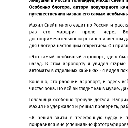
Живущий в России голландец Махил Снейп п
Особенно блогера, автора популярного ка
путешественник назвал его самым необычным
Махил Снейп много ездит по России и расск
раз его маршрут пролёг через Вол
достопримечательности региона известны да
для блогера настоящим открытием. Он призна
«Это самый необычный аэропорт, где я был!
назад. В этом аэропорту я увидел старые
автоматы в отдельных кабинках - я видел по
Конечно, это рабочий аэропорт, и здесь всё
чистая зона. Но всё выглядит как в музее. Д
Голландца особенно тронули детали. Напри
Махил не удержался и решил проверить, раб
«Я решил зайти в телефонную будку и по
понравился мне (специально фотографировал 