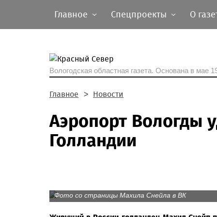
Главное
Спецпроекты
О газе
Вологодская областная газета.
Основана в мае 19
Главное
Новости
Аэропорт Вологды у
Голландии
Фото со страницы Махила Снейла в ВК