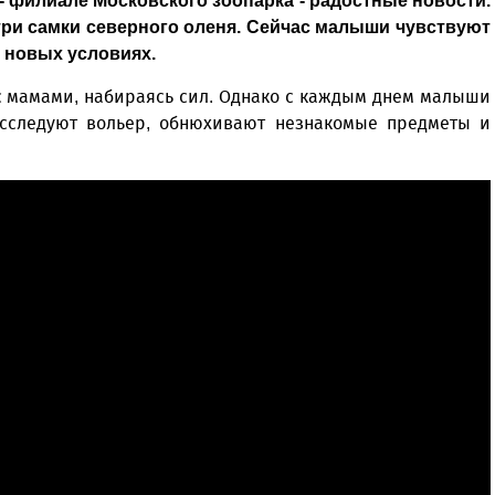
- филиале Московского зоопарка - радостные новости.
 три самки северного оленя. Сейчас малыши чувствуют
 новых условиях.
с мамами, набираясь сил. Однако с каждым днем малыши
 исследуют вольер, обнюхивают незнакомые предметы и