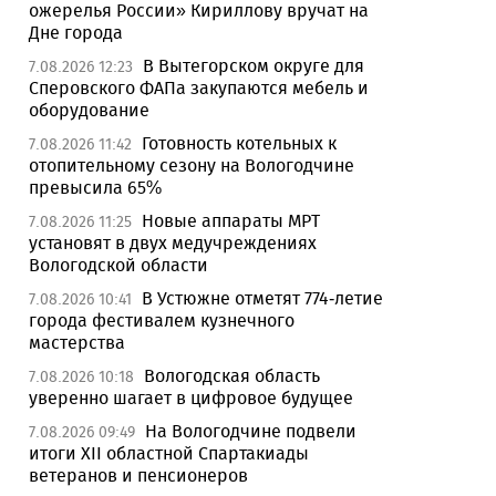
ожерелья России» Кириллову вручат на
Дне города
В Вытегорском округе для
7.08.2026 12:23
Сперовского ФАПа закупаются мебель и
оборудование
Готовность котельных к
7.08.2026 11:42
отопительному сезону на Вологодчине
превысила 65%
Новые аппараты МРТ
7.08.2026 11:25
установят в двух медучреждениях
Вологодской области
В Устюжне отметят 774-летие
7.08.2026 10:41
города фестивалем кузнечного
мастерства
Вологодская область
7.08.2026 10:18
уверенно шагает в цифровое будущее
На Вологодчине подвели
7.08.2026 09:49
итоги XII областной Спартакиады
ветеранов и пенсионеров