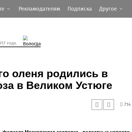
те
Рекламодателям
Подписка
Другое
17 года.
го оленя родились в
за в Великом Устюге
714