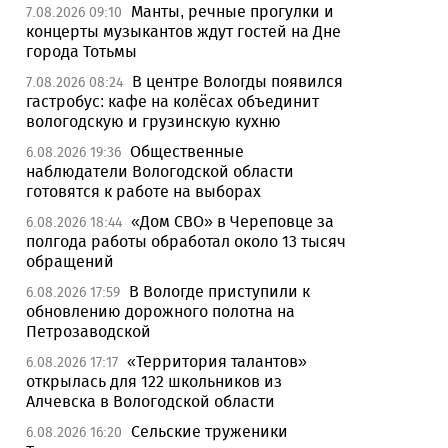
Манты, речные прогулки и
7.08.2026 09:10
концерты музыкантов ждут гостей на Дне
города Тотьмы
В центре Вологды появился
7.08.2026 08:24
гастробус: кафе на колёсах объединит
вологодскую и грузинскую кухню
Общественные
6.08.2026 19:36
наблюдатели Вологодской области
готовятся к работе на выборах
«Дом СВО» в Череповце за
6.08.2026 18:44
полгода работы обработал около 13 тысяч
обращений
В Вологде приступили к
6.08.2026 17:59
обновлению дорожного полотна на
Петрозаводской
«Территория талантов»
6.08.2026 17:17
открылась для 122 школьников из
Алчевска в Вологодской области
Сельские труженики
6.08.2026 16:20