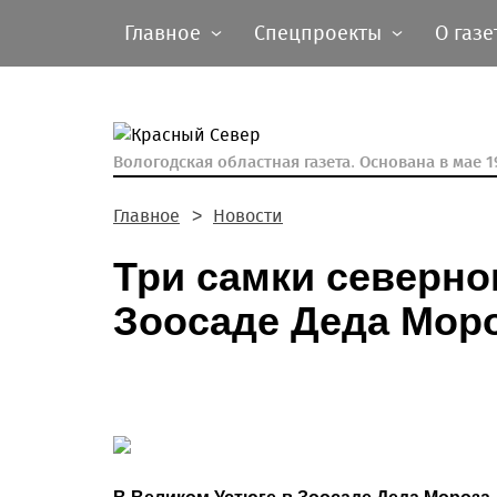
Главное
Спецпроекты
О газе
Вологодская областная газета.
Основана в мае 19
Главное
Новости
Три самки северно
Зоосаде Деда Моро