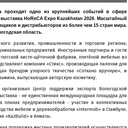
а проходит одно из крупнейших событий в сфере
 выставка HoReCA Expo Kazakhstan 2026. Масштабный
щиков и дистрибьюторов из более чем 15 стран мира.
огодская область.
кого развития, промышленности и торговли региона,
 уникальных предприятий. Иностранные партнеры и гости
стюгской кисте-щёточной фабрики, плетёной мебелью из
едставляют компания «Стикс», производящая палочки для
ая брендом узорного ткачества «Соткано вручную», и
зьмина, выпускающая авторскую косметику.
организовал Центр поддержки экспорта Вологодской
 выставка - не единственная международная площадка для
х планах предпринимателей - участие в коллективных
одства мебели и деревообработки «Intermob» в Стамбуле,
е «KazBuild» в Алматы.
сная поддержка местных производителей осуществляются