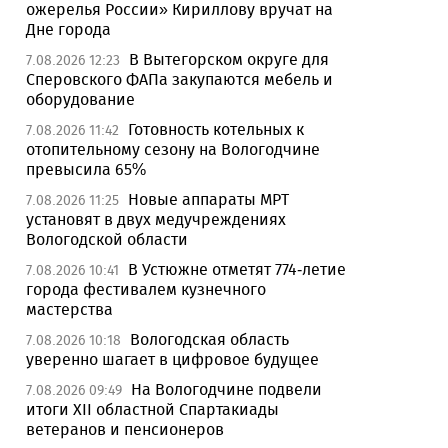
ожерелья России» Кириллову вручат на
Дне города
В Вытегорском округе для
7.08.2026 12:23
Сперовского ФАПа закупаются мебель и
оборудование
Готовность котельных к
7.08.2026 11:42
отопительному сезону на Вологодчине
превысила 65%
Новые аппараты МРТ
7.08.2026 11:25
установят в двух медучреждениях
Вологодской области
В Устюжне отметят 774-летие
7.08.2026 10:41
города фестивалем кузнечного
мастерства
Вологодская область
7.08.2026 10:18
уверенно шагает в цифровое будущее
На Вологодчине подвели
7.08.2026 09:49
итоги XII областной Спартакиады
ветеранов и пенсионеров