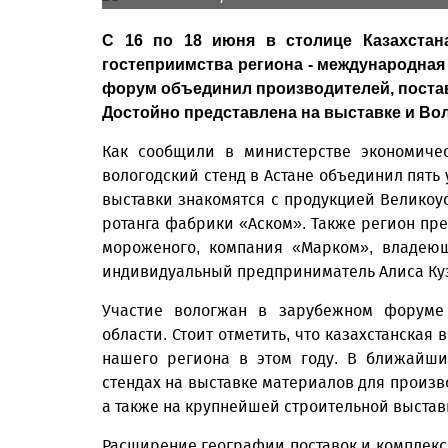
С 16 по 18 июня в столице Казахстан
гостеприимства региона - международная
форум объединил производителей, постав
Достойно представлена на выставке и Вол
Как сообщили в министерстве экономичес
вологодский стенд в Астане объединил пять
выставки знакомятся с продукцией Великоу
ротанга фабрики «Аском». Также регион пр
мороженого, компания «Марком», владеющ
индивидуальный предприниматель Алиса Ку
Участие вологжан в зарубежном форуме 
области. Стоит отметить, что казахстанская
нашего региона в этом году. В ближайши
стендах на выставке материалов для произв
а также на крупнейшей строительной выставк
Расширение географии поставок и комплек