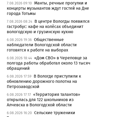
Манты, речные прогулки и
7.08.2026 09:10
концерты музыкантов ждут гостей на Дне
города Тотьмы
В центре Вологды появился
7.08.2026 08:24
гастробус: кафе на колёсах объединит
вологодскую и грузинскую кухню
Общественные
6.08.2026 19:36
наблюдатели Вологодской области
готовятся к работе на выборах
«Дом СВО» в Череповце за
6.08.2026 18:44
полгода работы обработал около 13 тысяч
обращений
В Вологде приступили к
6.08.2026 17:59
обновлению дорожного полотна на
Петрозаводской
«Территория талантов»
6.08.2026 17:17
открылась для 122 школьников из
Алчевска в Вологодской области
Сельские труженики
6.08.2026 16:20