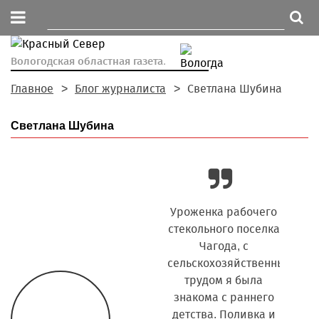
Вологодская областная газета.
Главное
Блог журналиста
Светлана Шубина
Светлана Шубина
Дождливая
Уроженка рабочего
Я
июньская погода
стекольного поселка
письм
усугубила
Чагода, с
каждый
весеннюю ситуацию
сельскохозяйственным
трава 
с дорогами в
трудом я была
па
отдаленных
знакома с раннего
начи
поселениях. И без
детства. Поливка и
бу