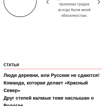
Prev
N
того проблемные
прополка грядок
эле
дороги в
всегда были моей
Письм
малолюдные
обязанностью.
телефо
деревни теперь
Каж
полностью размыты
выс
дождями и стали
про
вовсе непроезжими.
просто
сво
СТАТЬИ
Люди деревни, или Русские не сдаются!
Команда, которая делает «Красный
Север»
Друг степей калмык тоже наслышан о
Вологде