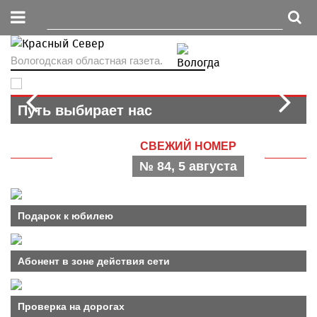
Вологодская областная газета.
Prev
N
Путь выбирает нас
Хранить и возрождать
Договор дороже денег
СВЕЖИЙ НОМЕР
№ 84, 5 августа
Подарок к юбилею
Абонент в зоне действия сети
Проверка на дорогах