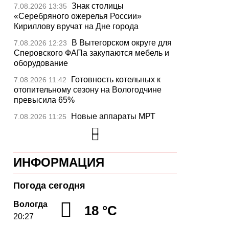
Знак столицы
7.08.2026 13:35
«Серебряного ожерелья России»
Кириллову вручат на Дне города
В Вытегорском округе для
7.08.2026 12:23
Сперовского ФАПа закупаются мебель и
оборудование
Готовность котельных к
7.08.2026 11:42
отопительному сезону на Вологодчине
превысила 65%
Новые аппараты МРТ
7.08.2026 11:25
установят в двух медучреждениях
Вологодской области
В Устюжне отметят 774-
7.08.2026 10:41
ИНФОРМАЦИЯ
летие города фестивалем кузнечного
мастерства
Погода сегодня
Вологодская область
7.08.2026 10:18
уверенно шагает в цифровое будущее
Вологда
18 °C
20:27
На Вологодчине подвели
7.08.2026 09:49
итоги XII областной Спартакиады