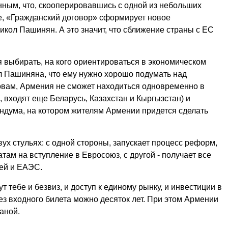
нным, что, ско­оперировавшись с одной из небольших
, «Гражданский договор» сформирует новое
Никол Пашинян. А это значит, что сближение страны с ЕС
я выбирать, на кого ориентироваться в экономическом
 Пашиняна, что ему нужно хорошо подумать над
овам, Армения не сможет находиться одновременно в
 входят еще Беларусь, Казахстан и Кыргызстан) и
ндума, на котором жителям Армении придется сделать
ух стульях: с одной стороны, запускает процесс реформ,
там на вступление в Евросоюз, с другой - получает все
ией и ЕАЭС.
т тебе и безвиз, и доступ к единому рынку, и инвестиции в
ез входного билета можно десяток лет. При этом Армении
раной.