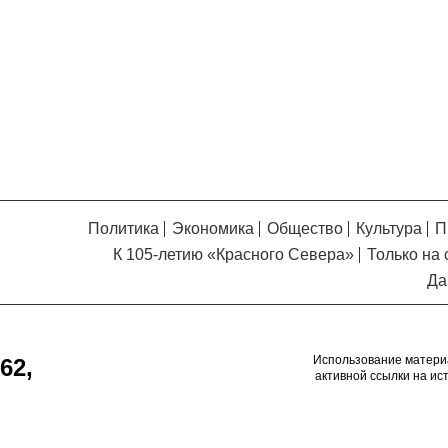
Кузьминская
главный
придется вам по душе, и вы
редактор
обязательно добавите его в
свои закладки.
Политика
Экономика
Общество
Культура
П
К 105-летию «Красного Севера»
Только на 
Да
Использование матери
62,
активной ссылки на ис