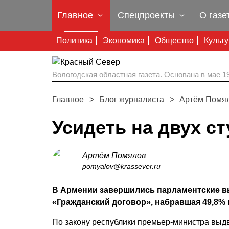
Главное
Спецпроекты
О газе
Политика
Экономика
Общество
Культ
Вологодская областная газета.
Основана в мае 19
Главное
Блог журналиста
Артём Помя
Усидеть на двух с
Артём Помялов
pomyalov@krassever.ru
В Армении завершились парламентские в
«Гражданский договор», набравшая 49,8% 
По закону республики премьер-министра выд