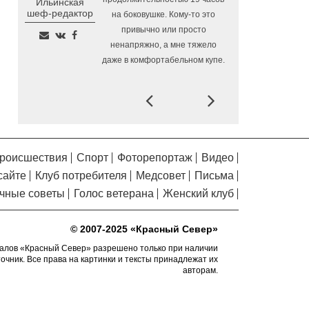
Ильинская
Помялов
Алчевска в Вологодской области
шеф-редактор
на боковушке. Кому-то это
привычно или просто
Сельские труженики
6.08.2026 16:20
ненапряжно, а мне тяжело
Тотемского округа получат жилье с
даже в комфортабельном купе.
правом выкупа за один процент
стоимости
Prev
Next
Детская футбольная
6.08.2026 15:42
секция ВоГУ получила поддержку РФС
Уникальный трейл и
6.08.2026 15:08
силовые шоу приготовили округа
роисшествия
Спорт
Фоторепортаж
Видео
Вологодчины ко Дню физкультурника
сайте
Клуб потребителя
Медсовет
Письма
Робот Макс на Госуслугах
6.08.2026 14:31
чные советы
Голос ветерана
Женский клуб
поможет вологжанам оформить выплату
на первоклассника
© 2007-2025 «Красный Север»
Вологодская область
6.08.2026 14:00
подтвердила курс на полное обеспечение
алов «Красный Север» разрешено только при наличии
точник. Все права на картинки и тексты принадлежат их
лесовосстановления семенным
авторам.
материалом
Телемедицинские
6.08.2026 13:28