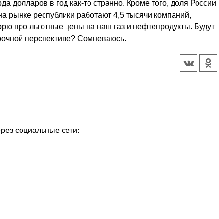
да долларов в год как-то странно. Кроме того, доля России
на рынке республики работают 4,5 тысячи компаний,
ворю про льготные цены на наш газ и нефтепродукты. Будут
срочной перспективе? Сомневаюсь.
ерез социальные сети:
Уважаемые посетители сайта
Мы рады приветствовать ва
на обновленном Интернет-
ресурсе газеты «Красный
Надежда
Север», который, уверены,