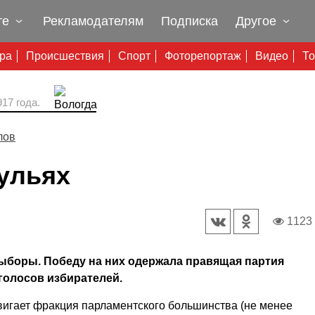
те
Рекламодателям
Подписка
Другое
ура
Происшествия
Спорт
Фоторепортаж
Видео
То
17 года.
лов
тульях
1123
ыборы. Победу на них одержала правящая партия
голосов избирателей.
вигает фракция парламентского большинства (не менее