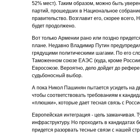
52% мест). Таким образом, можно быть увере
партий, прошедших в Национальное собрание
правительство. Возглавит его, скорее всего, 
будет продолжено.
Вот только Армении рано или поздно придетс
плане. Недавно Владимир Путин предупредил
грядущими политическими шагами. По его сл
Таможенном союзе ЕАЭС (куда, кроме России,
Евросоюзе. Вероятно, дело дойдет до рефере
судьбоносный выбор.
А пока Никол Пашинян пытается усидеть на дв
чтобы соответствовать требованиям к кандида
«плюшки», которые дает тесная связь с Росс
Европейская интеграция - цель заманчивая. Ту
инфраструктуру. Но проходить в кандидатах б
придется разорвать тесные связи с нашей ст