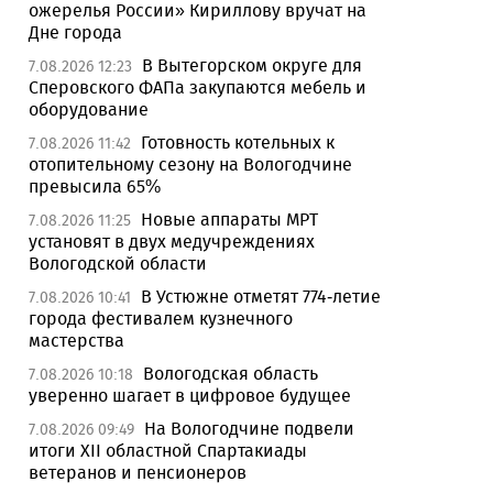
ожерелья России» Кириллову вручат на
Дне города
В Вытегорском округе для
7.08.2026 12:23
Сперовского ФАПа закупаются мебель и
оборудование
Готовность котельных к
7.08.2026 11:42
отопительному сезону на Вологодчине
превысила 65%
Новые аппараты МРТ
7.08.2026 11:25
установят в двух медучреждениях
Вологодской области
В Устюжне отметят 774-летие
7.08.2026 10:41
города фестивалем кузнечного
мастерства
Вологодская область
7.08.2026 10:18
уверенно шагает в цифровое будущее
На Вологодчине подвели
7.08.2026 09:49
итоги XII областной Спартакиады
ветеранов и пенсионеров