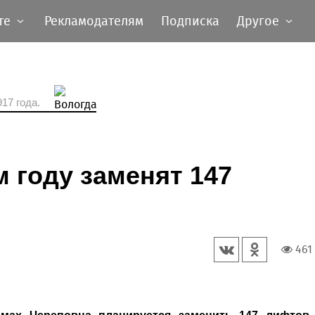
те
Рекламодателям
Подписка
Другое
17 года.
м году заменят 147
461