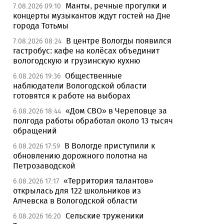
Манты, речные прогулки и
7.08.2026 09:10
концерты музыкантов ждут гостей на Дне
города Тотьмы
В центре Вологды появился
7.08.2026 08:24
гастробус: кафе на колёсах объединит
вологодскую и грузинскую кухню
Общественные
6.08.2026 19:36
наблюдатели Вологодской области
готовятся к работе на выборах
«Дом СВО» в Череповце за
6.08.2026 18:44
полгода работы обработал около 13 тысяч
обращений
В Вологде приступили к
6.08.2026 17:59
обновлению дорожного полотна на
Петрозаводской
«Территория талантов»
6.08.2026 17:17
открылась для 122 школьников из
Алчевска в Вологодской области
Сельские труженики
6.08.2026 16:20