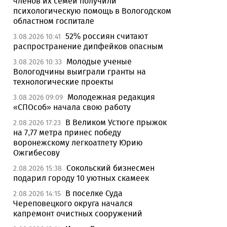
членов их семей получили
психологическую помощь в Вологодском
областном госпитале
52% россиян считают
3.08.2026 10:41
распространение дипфейков опасным
Молодые ученые
3.08.2026 10:33
Вологодчины выиграли гранты на
технологические проекты
Молодежная редакция
3.08.2026 09:09
«СПОсоб» начала свою работу
В Великом Устюге прыжок
2.08.2026 17:23
на 7,77 метра принес победу
воронежскому легкоатлету Юрию
Ожгибесову
Сокольский бизнесмен
2.08.2026 15:38
подарил городу 10 уютных скамеек
В поселке Суда
2.08.2026 14:15
Череповецкого округа начался
капремонт очистных сооружений