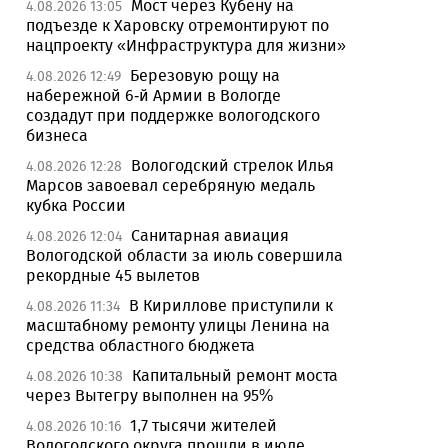
Мост через Кубену на
4.08.2026 13:05
подъезде к Харовску отремонтируют по
нацпроекту «Инфраструктура для жизни»
Березовую рощу на
4.08.2026 12:49
набережной 6-й Армии в Вологде
создадут при поддержке вологодского
бизнеса
Вологодский стрелок Илья
4.08.2026 12:28
Марсов завоевал серебряную медаль
кубка России
Санитарная авиация
4.08.2026 12:04
Вологодской области за июль совершила
рекордные 45 вылетов
В Кириллове приступили к
4.08.2026 11:34
масштабному ремонту улицы Ленина на
средства областного бюджета
Капитальный ремонт моста
4.08.2026 10:38
через Вытегру выполнен на 95%
1,7 тысячи жителей
4.08.2026 10:16
Вологодского округа прошли в июле