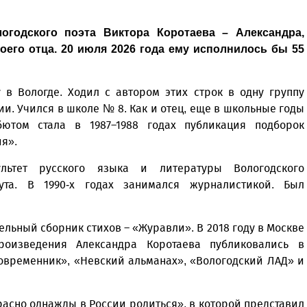
огодского поэта Виктора Коротаева – Александра,
его отца. 20 июля 2026 года ему исполнилось бы 55
 в Вологде. Ходил с автором этих строк в одну группу
и. Учился в школе № 8. Как и отец, еще в школьные годы
бютом стала в 1987–1988 годах публикация подборок
ия».
льтет русского языка и литературы Вологодского
тута. В 1990-х годах занимался журналистикой. Был
льный сборник стихов – «Журавли». В 2018 году в Москве
роизведения Александра Коротаева публиковались в
овременник», «Невский альманах», «Вологодский ЛАД» и
расно однажды в России родиться», в которой представил