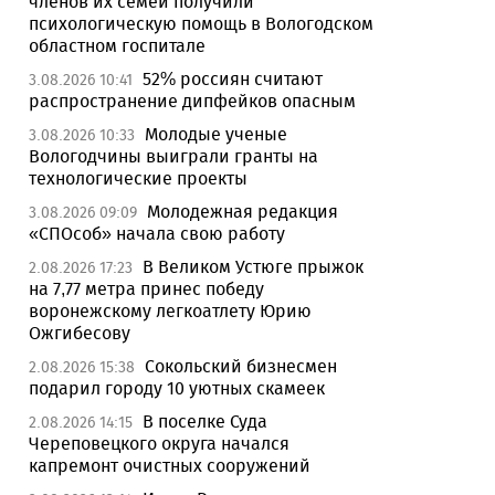
членов их семей получили
психологическую помощь в Вологодском
областном госпитале
52% россиян считают
3.08.2026 10:41
распространение дипфейков опасным
Молодые ученые
3.08.2026 10:33
Вологодчины выиграли гранты на
технологические проекты
Молодежная редакция
3.08.2026 09:09
«СПОсоб» начала свою работу
В Великом Устюге прыжок
2.08.2026 17:23
на 7,77 метра принес победу
воронежскому легкоатлету Юрию
Ожгибесову
Сокольский бизнесмен
2.08.2026 15:38
подарил городу 10 уютных скамеек
В поселке Суда
2.08.2026 14:15
Череповецкого округа начался
капремонт очистных сооружений