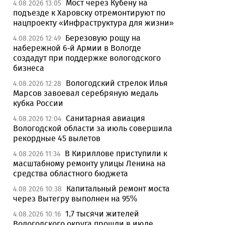
Мост через Кубену на
4.08.2026 13:05
подъезде к Харовску отремонтируют по
нацпроекту «Инфраструктура для жизни»
Березовую рощу на
4.08.2026 12:49
набережной 6-й Армии в Вологде
создадут при поддержке вологодского
бизнеса
Вологодский стрелок Илья
4.08.2026 12:28
Марсов завоевал серебряную медаль
кубка России
Санитарная авиация
4.08.2026 12:04
Вологодской области за июль совершила
рекордные 45 вылетов
В Кириллове приступили к
4.08.2026 11:34
масштабному ремонту улицы Ленина на
средства областного бюджета
Капитальный ремонт моста
4.08.2026 10:38
через Вытегру выполнен на 95%
1,7 тысячи жителей
4.08.2026 10:16
Вологодского округа прошли в июле