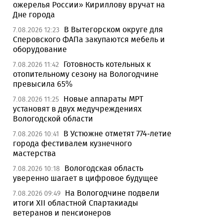
ожерелья России» Кириллову вручат на
Дне города
В Вытегорском округе для
7.08.2026 12:23
Сперовского ФАПа закупаются мебель и
оборудование
Готовность котельных к
7.08.2026 11:42
отопительному сезону на Вологодчине
превысила 65%
Новые аппараты МРТ
7.08.2026 11:25
установят в двух медучреждениях
Вологодской области
В Устюжне отметят 774-летие
7.08.2026 10:41
города фестивалем кузнечного
мастерства
Вологодская область
7.08.2026 10:18
уверенно шагает в цифровое будущее
На Вологодчине подвели
7.08.2026 09:49
итоги XII областной Спартакиады
ветеранов и пенсионеров