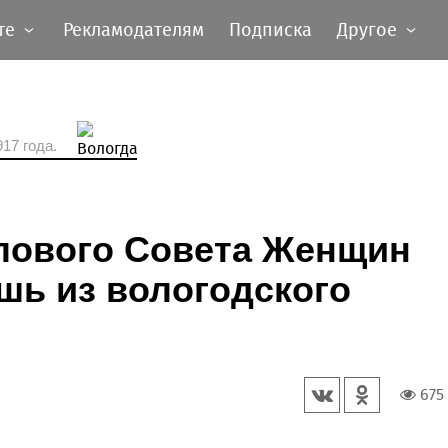
те
Рекламодателям
Подписка
Другое
17 года.
лового Совета Женщин
шь из вологодского
675