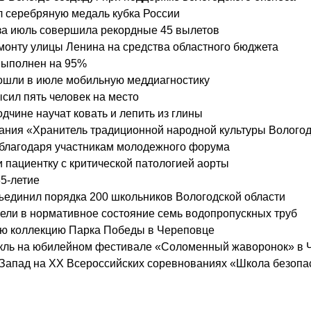
л серебряную медаль кубка России
за июль совершила рекордные 45 вылетов
монту улицы Ленина на средства областного бюджета
выполнен на 95%
рошли в июле мобильную меддиагностику
сил пять человек на место
дчине научат ковать и лепить из глины
ания «Хранитель традиционной народной культуры Вологод
ы благодаря участникам молодежного форума
и пациентку с критической патологией аорты
5-летие
ъединил порядка 200 школьников Вологодской области
вели в нормативное состояние семь водопропускных труб
ю коллекцию Парка Победы в Череповце
такль на юбилейном фестивале «Соломенный жаворонок» в 
Запад на XX Всероссийских соревнованиях «Школа безопа