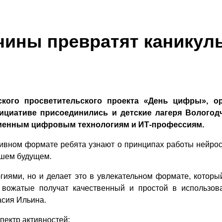
чины превратят каникул
кого просветительского проекта «День цифры», о
циативе присоединились и детские лагеря Вологод
ременным цифровым технологиям и ИТ-профессиям.
ивном формате ребята узнают о принципах работы нейросет
йшем будущем.
гиями, но и делает это в увлекательном формате, которы
 вожатые получат качественный и простой в использова
асия Ильина.
пектр активностей: