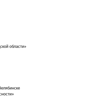
ской области»
Челябинске
сности»