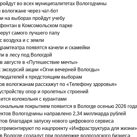
пройдут во всех муниципалитетах Вологодчины
 вологжане через чат-бот
и на выборах пройдут учебу
 фонтан в Комсомольском парке
берут самого лучшего папу
с воздуха и с земли
драмтеатра появятся качели и скамейки
и в лесу под Вологдой
в августе в «Путешествие мечты»
 экскурсий акции «Огни вечерней Вологды»
блюдателей к предстоящим выборам
вов вологжанам расскажут по «Телефону здоровья»
 устройству опор и пролетных строений
вится колокольня с курантами
ональным покрытием появится в Вологде осенью 2026 год
ктов Вологодчины направлено 2,34 миллиарда рублей
стов благодаря запуску нового цифрового сервиса
 отремонтируют по нацпроекту «Инфраструктура для жизни»
 Вологде создадут при поддержке вологодского бизнеса