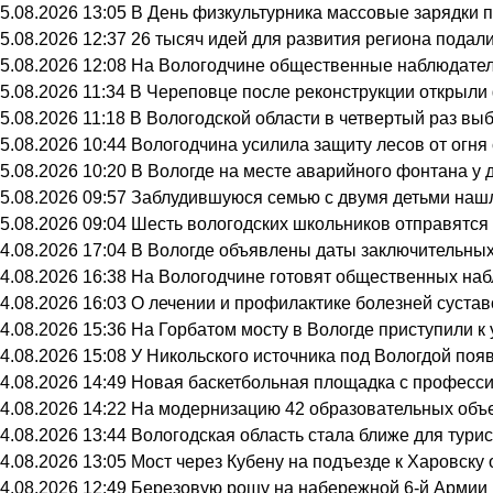
5.08.2026 13:05
В День физкультурника массовые зарядки 
5.08.2026 12:37
26 тысяч идей для развития региона подали
5.08.2026 12:08
На Вологодчине общественные наблюдател
5.08.2026 11:34
В Череповце после реконструкции открыли
5.08.2026 11:18
В Вологодской области в четвертый раз вы
5.08.2026 10:44
Вологодчина усилила защиту лесов от огня 
5.08.2026 10:20
В Вологде на месте аварийного фонтана у 
5.08.2026 09:57
Заблудившуюся семью с двумя детьми нашл
5.08.2026 09:04
Шесть вологодских школьников отправятся 
4.08.2026 17:04
В Вологде объявлены даты заключительных
4.08.2026 16:38
На Вологодчине готовят общественных на
4.08.2026 16:03
О лечении и профилактике болезней суста
4.08.2026 15:36
На Горбатом мосту в Вологде приступили к
4.08.2026 15:08
У Никольского источника под Вологдой поя
4.08.2026 14:49
Новая баскетбольная площадка с професси
4.08.2026 14:22
На модернизацию 42 образовательных объе
4.08.2026 13:44
Вологодская область стала ближе для тури
4.08.2026 13:05
Мост через Кубену на подъезде к Харовску
4.08.2026 12:49
Березовую рощу на набережной 6-й Армии в