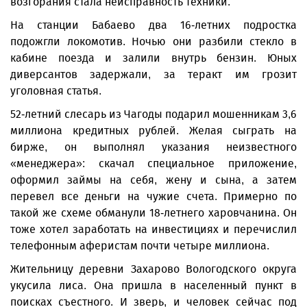
возгорания стала неисправность техники.
На станции Бабаево два 16-летних подростка
подожгли локомотив. Ночью они разбили стекло в
кабине поезда и залили внутрь бензин. Юных
диверсантов задержали, за теракт им грозит
уголовная статья.
52-летний слесарь из Чагоды подарил мошенникам 3,6
миллиона кредитных рублей. Желая сыграть на
бирже, он выполнял указания неизвестного
«менеджера»: скачал специальное приложение,
оформил займы на себя, жену и сына, а затем
перевел все деньги на чужие счета. Примерно по
такой же схеме обманули 18-летнего харовчанина. Он
тоже хотел заработать на инвестициях и перечислил
телефонным аферистам почти четыре миллиона.
Жительницу деревни Захарово Вологодского округа
укусила лиса. Она пришла в населенный пункт в
поисках съестного. И зверь, и человек сейчас под