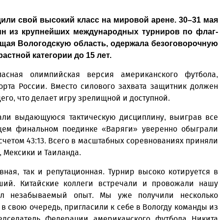
ли свой высокий класс на мировой арене. 30–31 мая
ин из крупнейших международных турниров по флаг-
ющая Вологодскую область, одержала безоговорочную
астной категории до 15 лет.
асная олимпийская версия американского футбола,
рта России. Вместо силового захвата защитник должен
го, что делает игру зрелищной и доступной.
али выдающуюся тактическую дисциплину, выиграв все
щем финальном поединке «Варяги» уверенно обыграли
четом 43:13. Всего в масштабных соревнованиях приняли
, Мексики и Таиланда.
вная, так и репутационная. Турнир высоко котируется в
ший. Китайские коллеги встречали и провожали нашу
ыл незабываемый опыт. Мы уже получили несколько
 свою очередь, пригласили к себе в Вологду команды из
едседатель Федерации американского футбола Никита