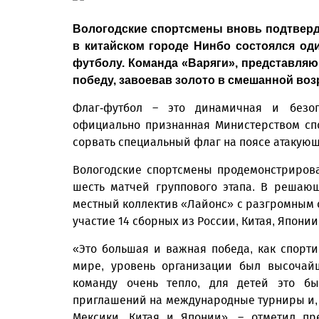
Вологодские спортсмены вновь подтверди
в китайском городе Нинбо состоялся од
футболу. Команда «Варяги», представля
победу, завоевав золото в смешанной возр
Флаг-футбол – это динамичная и безоп
официально признанная Министерством спо
сорвать специальный флаг на поясе атакующе
Вологодские спортсмены продемонстриров
шесть матчей группового этапа. В решаю
местный коллектив «Лайонс» с разгромным с
участие 14 сборных из России, Китая, Японии
«Это большая и важная победа, как спорти
мире, уровень организации был высочай
команду очень тепло, для детей это б
приглашений на международные турниры и, в
Мексики, Китая и Японии», – отметил пр