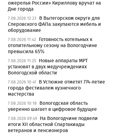
ожерелья России» Кириллову вручат на
Дне города
В Вытегорском округе для
7.08.2026 12:23
Сперовского ФАПа закупаются мебель и
оборудование
Готовность котельных к
7.08.2026 11:42
отопительному сезону на Вологодчине
превысила 65%
Новые аппараты МРТ
7.08.2026 11:25
установят в двух медучреждениях
Вологодской области
В Устюжне отметят 774-летие
7.08.2026 10:41
города фестивалем кузнечного
мастерства
Вологодская область
7.08.2026 10:18
уверенно шагает в цифровое будущее
На Вологодчине подвели
7.08.2026 09:49
итоги XII областной Спартакиады
ветеранов и пенсионеров