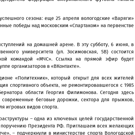
успешного сезона: еще 25 апреля вологодские «Варяги»
енные победы над московским «Спартаком» на первенстве
туплений на домашней арене. В эту субботу, 6 июня, в
твенного университета (ул. Зосимовская, 5В) состоится
ской командой «МЧС». Ссылка на прямой эфир будет
уппе организаторов в «ВКонтакте».
дионе «Политехник», который открыт для всех жителей
ция спортивного объекта, не ремонтировавшегося с 1985
бернатора области Георгия Филимонова. Сегодня здесь
: современные беговые дорожки, сектора для прыжков,
ля игровых видов спорта.
раструктуры – одна из ключевых целей государственной
о поручению Президента РФ. Приглашаем всех желающих
че», – подчеркнули в министерстве спорта Вологодской