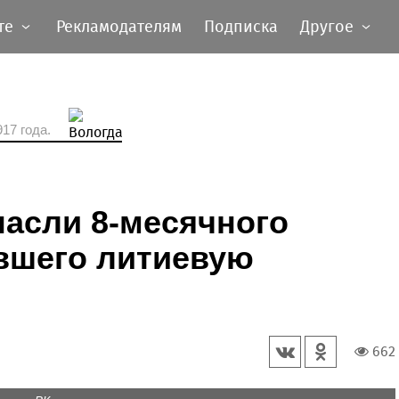
те
Рекламодателям
Подписка
Другое
17 года.
пасли 8-месячного
вшего литиевую
662