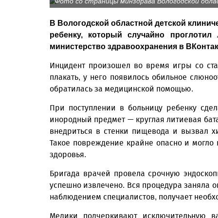
Фото со страницы минздрава Вологодской обла
В Вологодской областной детской клинич
ребенку, который случайно проглотил
министерство здравоохранения в ВКонтак
Инцидент произошел во время игры со ст
плакать, у него появилось обильное слюно
обратилась за медицинской помощью.
При поступлении в больницу ребенку сдел
инородный предмет — круглая литиевая бата
внедриться в стенки пищевода и вызвал х
Такое повреждение крайне опасно и могло 
здоровья.
Бригада врачей провела срочную эндоско
успешно извлечено. Вся процедура заняла о
наблюдением специалистов, получает необхо
Медики подчеркивают исключительную в