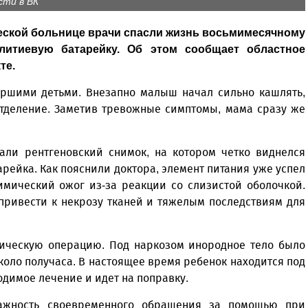
сти в ВК
еской больнице врачи спасли жизнь восьмимесячному
 литиевую батарейку. Об этом сообщает областное
те.
аршими детьми. Внезапно малыш начал сильно кашлять,
отделение. Заметив тревожные симптомы, мама сразу же
али рентгеновский снимок, на котором четко виднелся
рейка. Как пояснили доктора, элемент питания уже успел
имический ожог из-за реакции со слизистой оболочкой.
привести к некрозу тканей и тяжелым последствиям для
пическую операцию. Под наркозом инородное тело было
коло получаса. В настоящее время ребенок находится под
димое лечение и идет на поправку.
ажность своевременного обращения за помощью при