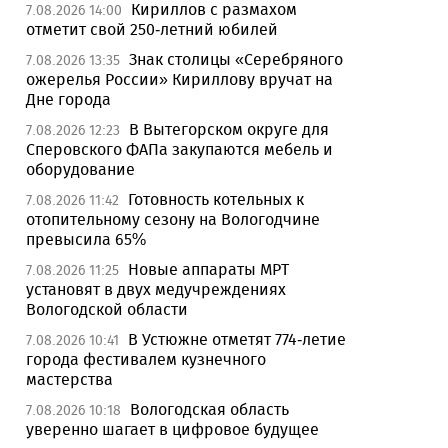
Кириллов с размахом
7.08.2026 14:00
отметит свой 250-летний юбилей
Знак столицы «Серебряного
7.08.2026 13:35
ожерелья России» Кириллову вручат на
Дне города
В Вытегорском округе для
7.08.2026 12:23
Сперовского ФАПа закупаются мебель и
оборудование
Готовность котельных к
7.08.2026 11:42
отопительному сезону на Вологодчине
превысила 65%
Новые аппараты МРТ
7.08.2026 11:25
установят в двух медучреждениях
Вологодской области
В Устюжне отметят 774-летие
7.08.2026 10:41
города фестивалем кузнечного
мастерства
Вологодская область
7.08.2026 10:18
уверенно шагает в цифровое будущее