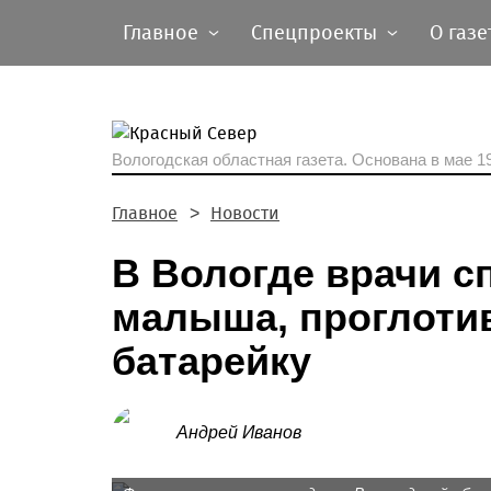
Главное
Спецпроекты
О газе
Вологодская областная газета.
Основана в мае 19
Главное
Новости
В Вологде врачи с
малыша, проглоти
батарейку
Андрей Иванов