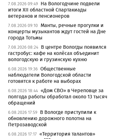
На Вологодчине подвели
7.08.2026 09:49
итоги XII областной Спартакиады
ветеранов и пенсионеров
Манты, речные прогулки и
7.08.2026 09:10
концерты музыкантов ждут гостей на Дне
города Тотьмы
В центре Вологды появился
7.08.2026 08:24
гастробус: кафе на колёсах объединит
вологодскую и грузинскую кухню
Общественные
6.08.2026 19:36
наблюдатели Вологодской области
готовятся к работе на выборах
«Дом СВО» в Череповце за
6.08.2026 18:44
полгода работы обработал около 13 тысяч
обращений
В Вологде приступили к
6.08.2026 17:59
обновлению дорожного полотна на
Петрозаводской
«Территория талантов»
6.08.2026 17:17