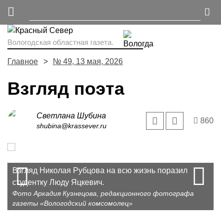
Вологодская областная газета.
Главное
№ 49, 13 мая, 2026
Взгляд поэта
Светлана Шубина
860
shubina@krassever.ru
Prev
Людмила Яцкевич. Снимок 1960-х годов.
Победители олимпиады по математике Иван
N
Взгляд Николая Рубцова на всю жизнь поразил
Фото предоставлено Эльвирой Трикоз
Ширяев и Алена Иванова.
студентку Люду Яцкевич.
Фото предоставлено Ириной Даниловой
Фото Аркадия Кузнецова, редакционного фотографа
газеты «Вологодский комсомолец»