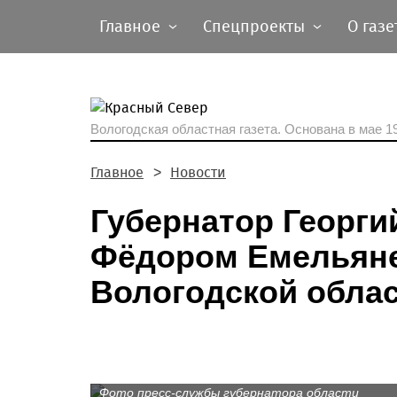
Главное
Спецпроекты
О газе
Вологодская областная газета.
Основана в мае 19
Главное
Новости
Губернатор Георги
Фёдором Емельяне
Вологодской обла
Фото пресс-службы губернатора области