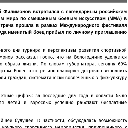
ий Филимонов встретился с легендарным российским
ом мира по смешанным боевым искусствам (MMA) в
стреча прошла в рамках Международного фестиваля
 куда именитый боец прибыл по личному приглашению
рвого дня турнира и перспективы развития спортивной
монов рассказал гостю, что на Вологодчине уделяется
о образа жизни. По словам губернатора, сегодня 69%
ртом. Более того, регион планирует досрочно выполнить
ли граждан, систематически вовлеченных в физкультуру
етные цифры: за последние два года в области было
для детей и взрослых успешно работают бесплатные
йшее будущее. В частности, обсуждалась возможность
крупного спортивного мероприятия, приуроченного к