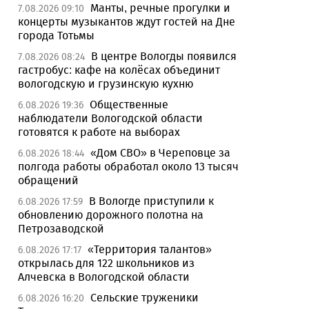
Манты, речные прогулки и
7.08.2026 09:10
концерты музыкантов ждут гостей на Дне
города Тотьмы
В центре Вологды появился
7.08.2026 08:24
гастробус: кафе на колёсах объединит
вологодскую и грузинскую кухню
Общественные
6.08.2026 19:36
наблюдатели Вологодской области
готовятся к работе на выборах
«Дом СВО» в Череповце за
6.08.2026 18:44
полгода работы обработал около 13 тысяч
обращений
В Вологде приступили к
6.08.2026 17:59
обновлению дорожного полотна на
Петрозаводской
«Территория талантов»
6.08.2026 17:17
открылась для 122 школьников из
Алчевска в Вологодской области
Сельские труженики
6.08.2026 16:20