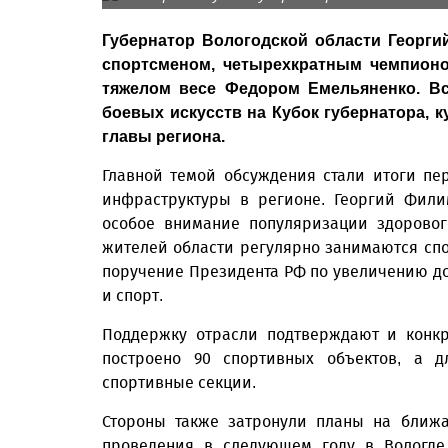
Губернатор Вологодской области Георг
спортсменом, четырехкратным чемпион
тяжелом весе Федором Емельяненко. В
боевых искусств на Кубок губернатора,
главы региона.
Главной темой обсуждения стали итоги пе
инфраструктуры в регионе. Георгий Фили
особое внимание популяризации здоровог
жителей области регулярно занимаются спо
поручение Президента РФ по увеличению до
и спорт.
Поддержку отрасли подтверждают и конкр
построено 90 спортивных объектов, а 
спортивные секции.
Стороны также затронули планы на ближа
проведения в следующем году в Вологде 