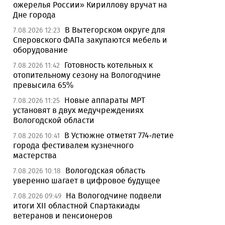
ожерелья России» Кириллову вручат на
Дне города
В Вытегорском округе для
7.08.2026 12:23
Сперовского ФАПа закупаются мебель и
оборудование
Готовность котельных к
7.08.2026 11:42
отопительному сезону на Вологодчине
превысила 65%
Новые аппараты МРТ
7.08.2026 11:25
установят в двух медучреждениях
Вологодской области
В Устюжне отметят 774-летие
7.08.2026 10:41
города фестивалем кузнечного
мастерства
Вологодская область
7.08.2026 10:18
уверенно шагает в цифровое будущее
На Вологодчине подвели
7.08.2026 09:49
итоги XII областной Спартакиады
ветеранов и пенсионеров