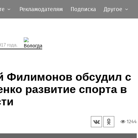
те
Рекламодателям
Подписка
Другое
17 года.
й Филимонов обсудил с
нко развитие спорта в
сти
1244