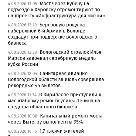
Мост через Кубену на
4.08.2026 13:05
подъезде к Харовску отремонтируют по
нацпроекту «Инфраструктура для жизни»
Березовую рощу на
4.08.2026 12:49
набережной 6-й Армии в Вологде
создадут при поддержке вологодского
бизнеса
Вологодский стрелок Илья
4.08.2026 12:28
Марсов завоевал серебряную медаль
кубка России
Санитарная авиация
4.08.2026 12:04
Вологодской области за июль совершила
рекордные 45 вылетов
В Кириллове приступили к
4.08.2026 11:34
масштабному ремонту улицы Ленина на
средства областного бюджета
Капитальный ремонт моста
4.08.2026 10:38
через Вытегру выполнен на 95%
1,7 тысячи жителей
4.08.2026 10:16