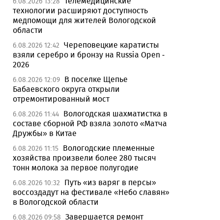
Телемедицинские
6.08.2026 13:28
технологии расширяют доступность
медпомощи для жителей Вологодской
области
Череповецкие каратисты
6.08.2026 12:42
взяли серебро и бронзу на Russia Open -
2026
В поселке Щепье
6.08.2026 12:09
Бабаевского округа открыли
отремонтированный мост
Вологодская шахматистка в
6.08.2026 11:44
составе сборной РФ взяла золото «Матча
Дружбы» в Китае
Вологодские племенные
6.08.2026 11:15
хозяйства произвели более 280 тысяч
тонн молока за первое полугодие
Путь «из варяг в персы»
6.08.2026 10:32
воссоздадут на фестивале «Небо славян»
в Вологодской области
Завершается ремонт
6.08.2026 09:58