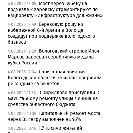
Мост через Кубену на
4.08.2026 13:05
подъезде к Харовску отремонтируют по
нацпроекту «Инфраструктура для жизни»
Березовую рощу на
4.08.2026 12:49
набережной 6-й Армии в Вологде
создадут при поддержке вологодского
бизнеса
Вологодский стрелок Илья
4.08.2026 12:28
Марсов завоевал серебряную медаль
кубка России
Санитарная авиация
4.08.2026 12:04
Вологодской области за июль совершила
рекордные 45 вылетов
В Кириллове приступили к
4.08.2026 11:34
масштабному ремонту улицы Ленина на
средства областного бюджета
Капитальный ремонт моста
4.08.2026 10:38
через Вытегру выполнен на 95%
1,7 тысячи жителей
4.08.2026 10:16