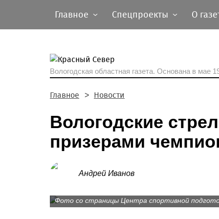
Главное
Спецпроекты
О газе
Вологодская областная газета.
Основана в мае 19
Главное
Новости
Вологодские стре
призерами чемпио
Андрей Иванов
Фото со страницы Центра спортивной подготов