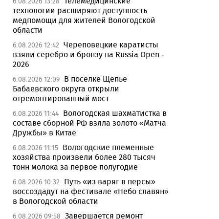
Телемедицинские
6.08.2026 13:28
технологии расширяют доступность
медпомощи для жителей Вологодской
области
Череповецкие каратисты
6.08.2026 12:42
взяли серебро и бронзу на Russia Open -
2026
В поселке Щепье
6.08.2026 12:09
Бабаевского округа открыли
отремонтированный мост
Вологодская шахматистка в
6.08.2026 11:44
составе сборной РФ взяла золото «Матча
Дружбы» в Китае
Вологодские племенные
6.08.2026 11:15
хозяйства произвели более 280 тысяч
тонн молока за первое полугодие
Путь «из варяг в персы»
6.08.2026 10:32
воссоздадут на фестивале «Небо славян»
в Вологодской области
Завершается ремонт
6.08.2026 09:58