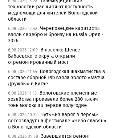
Телемедицинские
6.08.2026 13:28
технологии расширяют доступность
медпомощи для жителей Вологодской
области
Череповецкие каратисты
6.08.2026 12:42
взяли серебро и бронзу на Russia Open -
2026
В поселке Щепье
6.08.2026 12:09
Бабаевского округа открыли
отремонтированный мост
Вологодская шахматистка в
6.08.2026 11:44
составе сборной РФ взяла золото «Матча
Дружбы» в Китае
Вологодские племенные
6.08.2026 11:15
хозяйства произвели более 280 тысяч
тонн молока за первое полугодие
Путь «из варяг в персы»
6.08.2026 10:32
воссоздадут на фестивале «Небо славян»
в Вологодской области
Завершается ремонт
6.08.2026 09:58