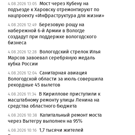
Мост через Кубену на
4.08.2026 13:05
подъезде к Харовску отремонтируют по
нацпроекту «Инфраструктура для жизни»
Березовую рощу на
4.08.2026 12:49
набережной 6-й Армии в Вологде
создадут при поддержке вологодского
бизнеса
Вологодский стрелок Илья
4.08.2026 12:28
Марсов завоевал серебряную медаль
кубка России
Санитарная авиация
4.08.2026 12:04
Вологодской области за июль совершила
рекордные 45 вылетов
В Кириллове приступили к
4.08.2026 11:34
масштабному ремонту улицы Ленина на
средства областного бюджета
Капитальный ремонт моста
4.08.2026 10:38
через Вытегру выполнен на 95%
1,7 тысячи жителей
4.08.2026 10:16