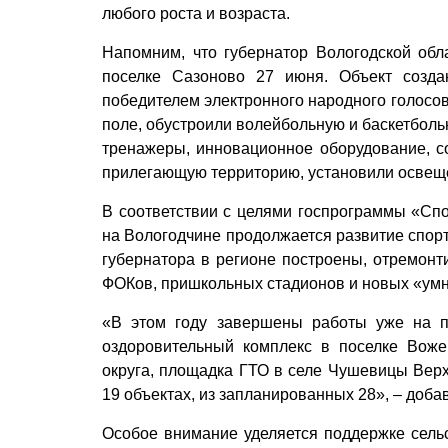
любого роста и возраста.
Напомним, что губернатор Вологодской об
поселке Сазоново 27 июня. Объект созд
победителем электронного народного голосов
поле, обустроили волейбольную и баскетбол
тренажеры, инновационное оборудование, со
прилегающую территорию, установили освещ
В соответствии с целями госпрограммы «Спо
на Вологодчине продолжается развитие спор
губернатора в регионе построены, отремон
ФОКов, пришкольных стадионов и новых «ум
«В этом году завершены работы уже на пя
оздоровительный комплекс в поселке Воже
округа, площадка ГТО в селе Чушевицы Верх
19 объектах, из запланированных 28», – доба
Особое внимание уделяется поддержке сельск