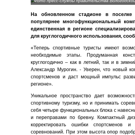
Фото пресс-службы правительства Вологодско
На обновленном стадионе в поселке 
популярнее многофункциональный комп
единственная в регионе специализиров
для круглогодичного использования, сооб
«Теперь спортивные туристы имеют возмо
необходимые этапы. Продуманная конс
круглогодично – как в летний, так и в зимн
Александр Мурогин. - Уверен, что новый к
спортсменов и даст мощный импульс разв
регионе».
Уникальное пространство дает возможнос
спортивному туризму, но и принимать соре
себя четыре функциональных блока с навес
и переправами по бревну. Компактный диз
корректировать ошибки спортсменов и
соревнований. При этом высота опор подоб