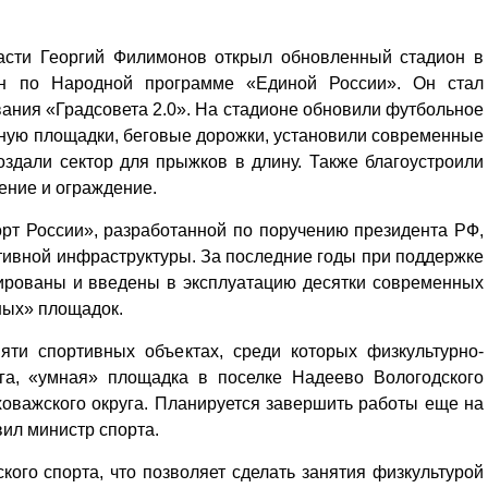
ласти Георгий Филимонов открыл обновленный стадион в
ан по Народной программе «Единой России». Он стал
ания «Градсовета 2.0». На стадионе обновили футбольное
ьную площадки, беговые дорожки, установили современные
здали сектор для прыжков в длину. Также благоустроили
ение и ограждение.
рт России», разработанной по поручению президента РФ,
тивной инфраструктуры. За последние годы при поддержке
тированы и введены в эксплуатацию десятки современных
ных» площадок.
ти спортивных объектах, среди которых физкультурно-
га, «умная» площадка в поселке Надеево Вологодского
оважского округа. Планируется завершить работы еще на
вил министр спорта.
ого спорта, что позволяет сделать занятия физкультурой