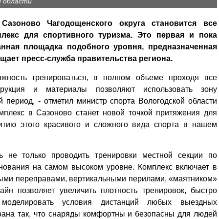
й области
Сазоново Чагодощенского округа становится все
лекс для спортивного туризма. Это первая и пока
анная площадка подобного уровня, предназначенная
щает пресс-служба правительства региона.
жность тренироваться, в полном объеме проходя все
трукция и материалы позволяют использовать зону
ий период, - отметил министр спорта Вологодской области
омплекс в Сазоново станет новой точкой притяжения для
итию этого красивого и сложного вида спорта в нашем
ть не только проводить тренировки местной секции по
внования на самом высоком уровне. Комплекс включает в
ными переправами, вертикальными перилами, «маятником»
айн позволяет увеличить плотность тренировок, быстро
 моделировать условия дистанций любых выездных
рана так, что снаряды комфортны и безопасны для людей