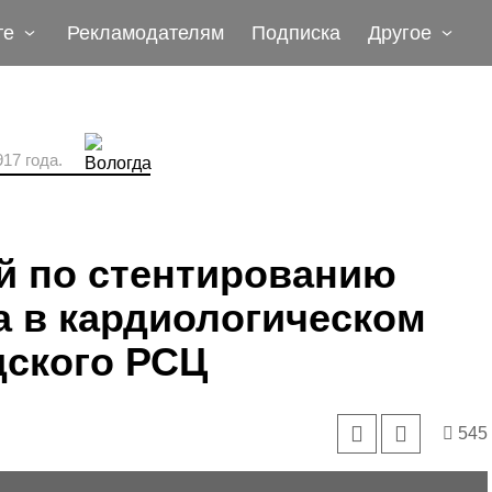
те
Рекламодателям
Подписка
Другое
17 года.
й по стентированию
а в кардиологическом
дского РСЦ
545