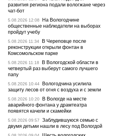
развития региона подали вологжане через
чат-бот
На Вологодчине
5.08.2026 12:08
общественные наблюдатели на выборах
пройдут учебу
В Череповце после
5.08.2026 11:34
реконструкции открыли фонтан в
Комсомольском парке
В Вологодской области в
5.08.2026 11:18
четвертый раз выберут самого лучшего
папу
Вологодчина усилила
5.08.2026 10:44
защиту лесов от огня с воздуха и с земли
В Вологде на месте
5.08.2026 10:20
аварийного фонтана у драмтеатра
появятся качели и скамейки
Заблудившуюся семью с
5.08.2026 09:57
двумя детьми нашли в лесу под Вологдой
Шесть вологодских
5.08.2026 09:04