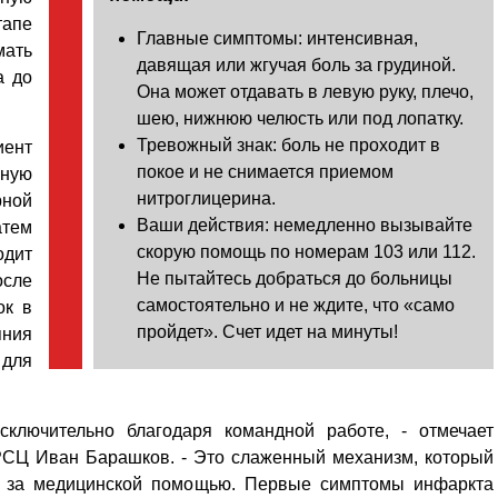
тапе
Главные симптомы: интенсивная,
ать
давящая или жгучая боль за грудиной.
а до
Она может отдавать в левую руку, плечо,
шею, нижнюю челюсть или под лопатку.
Тревожный знак: боль не проходит в
ент
покое и не снимается приемом
рную
нитроглицерина.
ной
Ваши действия: немедленно вызывайте
атем
скорую помощь по номерам 103 или 112.
одит
Не пытайтесь добраться до больницы
осле
самостоятельно и не ждите, что «само
ок в
пройдет». Счет идет на минуты!
яния
 для
сключительно благодаря командной работе, - отмечает
РСЦ Иван Барашков. - Это слаженный механизм, который
ия за медицинской помощью. Первые симптомы инфаркта