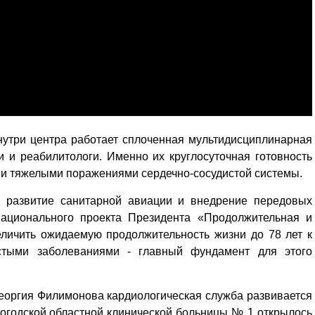
нутри центра работает сплоченная мультидисциплинарная
и и реабилитологи. Именно их круглосуточная готовность
ми тяжелыми поражениями сердечно-сосудистой системы.
, развитие санитарной авиации и внедрение передовых
национального проекта Президента «Продолжительная и
еличить ожидаемую продолжительность жизни до 78 лет к
истыми заболеваниями - главный фундамент для этого
еоргия Филимонова кардиологическая служба развивается
логодской областной клинической больницы № 1 открылось