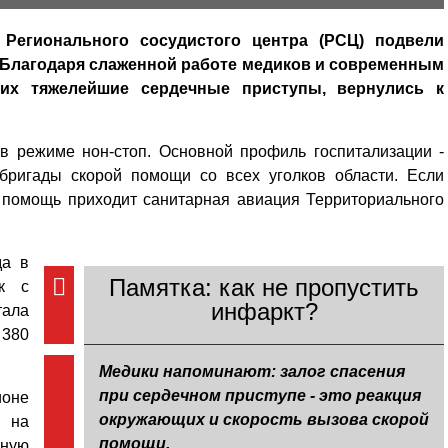
Регионального сосудистого центра (РСЦ) подвели
 Благодаря слаженной работе медиков и современным
ших тяжелейшие сердечные приступы, вернулись к
в режиме нон-стоп. Основной профиль госпитализации -
бригады скорой помощи со всех уголков области. Если
а помощь приходит санитарная авиация Территориального
да в
Памятка: как не пропустить
ек с
инфаркт?
тала
 380
Медики напоминают: залог спасения
при сердечном приступе - это реакция
ионе
окружающих и скорость вызова скорой
и на
помощи.
ную