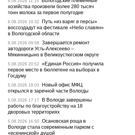
Вологодские племенные
6.08.2026 11:15
хозяйства произвели более 280 тысяч
тонн молока за первое полугодие
Путь «из варяг в персы»
6.08.2026 10:32
воссоздадут на фестивале «Небо славян»
в Вологодской области
Завершается ремонт
6.08.2026 09:58
автодороги Усть-Алексеево –
Мякинницыно в Великоустюгском округе
«Единая Россия» получила
5.08.2026 20:52
первое место в бюллетене на выборах в
Госдуму
Новый офис МФЦ
5.08.2026 18:03
открылся в заречной части Вологды
В Вологде завершены
5.08.2026 17:17
работы по благоустройству на 18
дворовых территориях
Осановская роща в
5.08.2026 16:50
Вологде стала современным парком с
«есенинской» душой