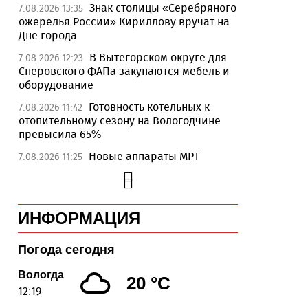
Знак столицы «Серебряного
7.08.2026 13:35
ожерелья России» Кириллову вручат на
Дне города
В Вытегорском округе для
7.08.2026 12:23
Сперовского ФАПа закупаются мебель и
оборудование
Готовность котельных к
7.08.2026 11:42
отопительному сезону на Вологодчине
превысила 65%
Новые аппараты МРТ
7.08.2026 11:25
установят в двух медучреждениях
Вологодской области
В Устюжне отметят 774-
7.08.2026 10:41
ИНФОРМАЦИЯ
летие города фестивалем кузнечного
мастерства
Погода сегодня
Вологодская область
7.08.2026 10:18
уверенно шагает в цифровое будущее
Вологда
20 °C
12:19
На Вологодчине подвели
7.08.2026 09:49
итоги XII областной Спартакиады