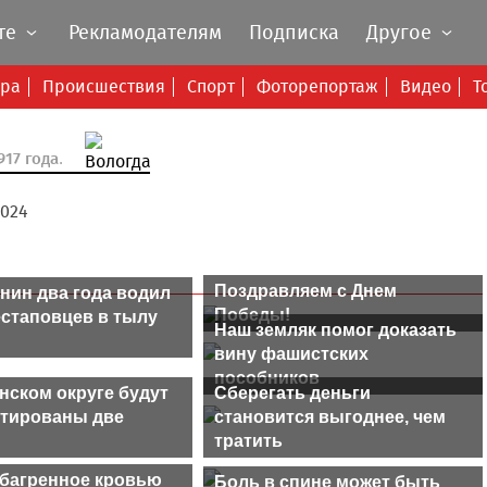
те
Рекламодателям
Подписка
Другое
ура
Происшествия
Спорт
Фоторепортаж
Видео
Т
17 года.
2024
Поздравляем с Днем
нин два года водил
Победы!
естаповцев в тылу
Наш земляк помог доказать
вину фашистских
пособников
нском округе будут
Сберегать деньги
тированы две
становится выгоднее, чем
тратить
обагренное кровью
Боль в спине может быть