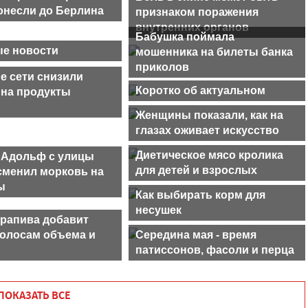
донесли до Берлина
признаком поражения
внутренних органов
Бабушка поймала
е новости
мошенника на билеты банка
приколов
е сети снизили
Коротко об актуальном
 на продукты
Женщины показали, как на
глазах оживает искусство
Диетическое мясо кролика
Адольф с улицы
для детей и взрослых
сменил морковь на
ы
Как выбирать корм для
несушек
крапива добавит
олосам объема и
Середина мая - время
патиссонов, фасоли и перца
ПОКАЗАТЬ ВСЕ