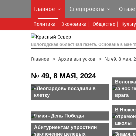
Главное
Спецпроекты
О газе
Политика
Экономика
Общество
Культ
Вологодская областная газета.
Основана в мае 19
Главное
Архив выпусков
№ 49, 8 мая, 
№ 49, 8 МАЯ, 2024
Вологжа
«Леопардов» посадили в
за нос г
клетку
врага
В Нюксе
9 мая - День Победы
отремон
школы
Абитуриентам упростили
заключение целевых
Знамя, 