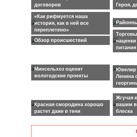
договоров
Героя, 
«Как рифмуется наша
Районны
история, как в ней все
переплетено»
Торговы
Обзор происшествий
наценки
питания
Минсельхоз оценит
Ювелир 
вологодские проекты
Ленина 
георгин
Жгучая 
Красная смородина хорошо
вашим в
растет даже в тени
блеска