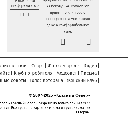
продолжительностью 19 часов
Ильинская
шеф-редактор
на боковушке. Кому-то это
Сельские труженики
6.08.2026 16:20
привычно или просто
Тотемского округа получат жилье с
ненапряжно, а мне тяжело
правом выкупа за один процент
даже в комфортабельном
стоимости
купе.
Детская футбольная секция
6.08.2026 15:42
Prev
Next
ВоГУ получила поддержку РФС
Уникальный трейл и
6.08.2026 15:08
силовые шоу приготовили округа
Вологодчины ко Дню физкультурника
роисшествия
Спорт
Фоторепортаж
Видео
Робот Макс на Госуслугах
6.08.2026 14:31
сайте
Клуб потребителя
Медсовет
Письма
поможет вологжанам оформить выплату
чные советы
Голос ветерана
Женский клуб
на первоклассника
Вологодская область
6.08.2026 14:00
© 2007-2025 «Красный Север»
подтвердила курс на полное
обеспечение лесовосстановления
алов «Красный Север» разрешено только при наличии
семенным материалом
очник. Все права на картинки и тексты принадлежат их
авторам.
Телемедицинские
6.08.2026 13:28
технологии расширяют доступность