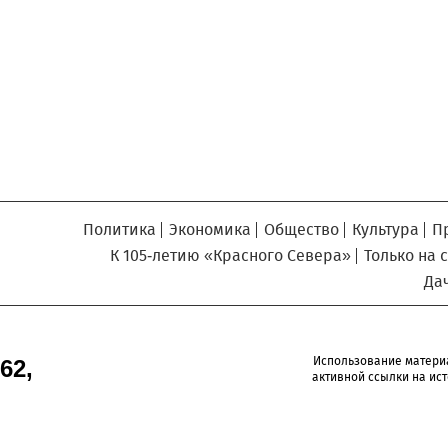
Север», который, уверены,
Кузьминская
главный
придется вам по душе, и вы
редактор
обязательно добавите его в
свои закладки.
Политика
Экономика
Общество
Культура
П
К 105-летию «Красного Севера»
Только на 
Да
Использование матери
62,
активной ссылки на ист