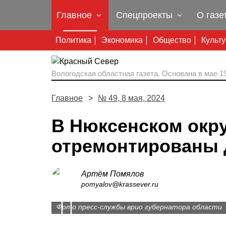
Главное
Спецпроекты
О газе
Политика
Экономика
Общество
Культ
Вологодская областная газета.
Основана в мае 19
Главное
№ 49, 8 мая, 2024
В Нюксенском окру
отремонтированы 
Артём Помялов
В Тарногском округе будут отремонтированы
pomyalov@krassever.ru
Prev
решены транспортные проблемы жителей.
На ремонт и закупку оборудования для Нюк
Фото пресс-службы врио губернатора области
Фото со страницы учреждения в соцсети