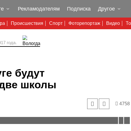
те
Рекламодателям
Подписка
Другое
ура
Происшествия
Спорт
Фоторепортаж
Видео
То
17 года.
ге будут
две школы
4758
 социальные объекты, приведены в порядок дороги,
сенской средней школы выделят 123 миллиона рублей.