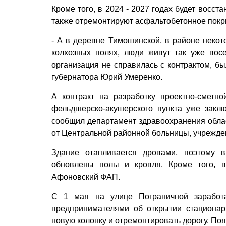
Кроме того, в 2024 - 2027 годах будет восст
также отремонтируют асфальтобетонное покры
- А в деревне Тимошинской, в районе некот
колхозных полях, люди живут так уже вос
организация не справилась с контрактом, бы
губернатора Юрий Умеренко.
А контракт на разработку проектно-сметн
фельдшерско-акушерского пункта уже закл
сообщил департамент здравоохранения облас
от Центральной районной больницы, учрежде
Здание отапливается дровами, поэтому в
обновлены полы и кровля. Кроме того, в
Афоновский ФАП.
С 1 мая на улице Пограничной заработа
предпринимателями об открытии стационарн
новую колонку и отремонтировать дорогу. По