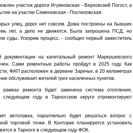
Кузьминская
ановлен участок дороги Игумновская - Верховский Погост, а
главный
придется вам по душе, и вы
редактор
тие на участке Семеновская - Поспеловская.
обязательно добавите его в
свои закладки.
орых улиц, дорог нет совсем. Дома построены на бывших
емь лет, а дело не движется. Была запрошена ПСД, но
ли суды. Ускорим процесс, - сообщил первый заместитель
ой документации на капитальный ремонт Маркушевского
ючен. Сами ремонтные работы пройдут в 2025 году. Как
ти, ФАП расположен в деревне Заречье, в 20 километрах
ние обслуживает жителей трех населенных пунктов.
 рамках ремонта будет заменена система отопления,
 следующем году в Тарногском округе отремонтируют
ет автолавка, параллельно будет решаться вопрос с
ой торговой точки. В Конторке планируется установить
явится в Тарноге в следующем году ФОК.