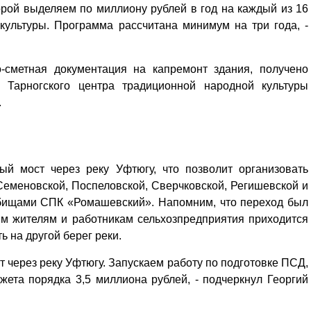
орой выделяем по миллиону рублей в год на каждый из 16
культуры. Программа рассчитана минимум на три года, -
-сметная документация на капремонт здания, получено
е Тарногского центра традиционной народной культуры
.
ый мост через реку Уфтюгу, что позволит организовать
еменовской, Поспеловской, Сверчковской, Регишевской и
тбищами СПК «Ромашевский». Напомним, что переход был
ым жителям и работникам сельхозпредприятия приходится
ь на другой берег реки.
Уважаемые посетители сайта
т через реку Уфтюгу. Запускаем работу по подготовке ПСД,
Мы рады приветствовать ва
жета порядка 3,5 миллиона рублей, - подчеркнул Георгий
на обновленном Интернет-
ресурсе газеты «Красный
Надежда
Север», который, уверены,