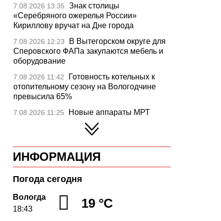
Знак столицы
7.08.2026 13:35
«Серебряного ожерелья России»
Кириллову вручат на Дне города
В Вытегорском округе для
7.08.2026 12:23
Сперовского ФАПа закупаются мебель и
оборудование
Готовность котельных к
7.08.2026 11:42
отопительному сезону на Вологодчине
превысила 65%
Новые аппараты МРТ
7.08.2026 11:25
установят в двух медучреждениях
Вологодской области
В Устюжне отметят 774-
7.08.2026 10:41
ИНФОРМАЦИЯ
летие города фестивалем кузнечного
мастерства
Погода сегодня
Вологодская область
7.08.2026 10:18
уверенно шагает в цифровое будущее
Вологда
19 °C
18:43
На Вологодчине подвели
7.08.2026 09:49
итоги XII областной Спартакиады