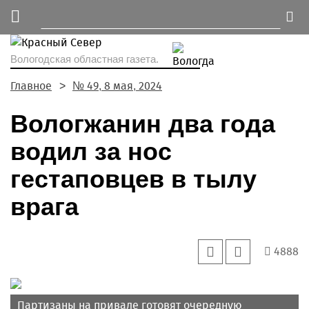
Вологодская областная газета.
Главное
№ 49, 8 мая, 2024
Вологжанин два года
водил за нос
гестаповцев в тылу
врага
4888
Партизаны на привале готовят очередную