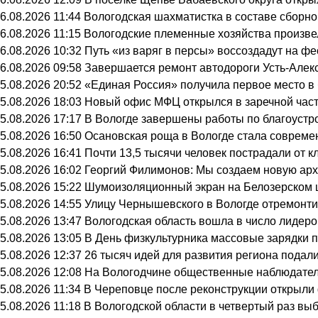
6.08.2026 11:44
Вологодская шахматистка в составе сборно
6.08.2026 11:15
Вологодские племенные хозяйства произвел
6.08.2026 10:32
Путь «из варяг в персы» воссоздадут на ф
6.08.2026 09:58
Завершается ремонт автодороги Усть-Алек
5.08.2026 20:52
«Единая Россия» получила первое место в
5.08.2026 18:03
Новый офис МФЦ открылся в заречной час
5.08.2026 17:17
В Вологде завершены работы по благоустр
5.08.2026 16:50
Осановская роща в Вологде стала совреме
5.08.2026 16:41
Почти 13,5 тысячи человек пострадали от к
5.08.2026 16:02
Георгий Филимонов: Мы создаем новую архи
5.08.2026 15:22
Шумоизоляционный экран на Белозерском ш
5.08.2026 14:55
Улицу Чернышевского в Вологде отремонти
5.08.2026 13:47
Вологодская область вошла в число лидеро
5.08.2026 13:05
В День физкультурника массовые зарядки 
5.08.2026 12:37
26 тысяч идей для развития региона подали
5.08.2026 12:08
На Вологодчине общественные наблюдател
5.08.2026 11:34
В Череповце после реконструкции открыли
5.08.2026 11:18
В Вологодской области в четвертый раз вы