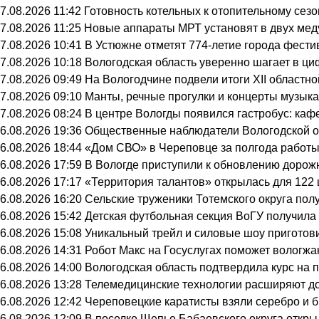
7.08.2026 11:42
Готовность котельных к отопительному сез
7.08.2026 11:25
Новые аппараты МРТ установят в двух мед
7.08.2026 10:41
В Устюжне отметят 774-летие города фести
7.08.2026 10:18
Вологодская область уверенно шагает в ц
7.08.2026 09:49
На Вологодчине подвели итоги XII областн
7.08.2026 09:10
Манты, речные прогулки и концерты музыка
7.08.2026 08:24
В центре Вологды появился гастробус: каф
6.08.2026 19:36
Общественные наблюдатели Вологодской об
6.08.2026 18:44
«Дом СВО» в Череповце за полгода работы
6.08.2026 17:59
В Вологде приступили к обновлению дорож
6.08.2026 17:17
«Территория талантов» открылась для 122 
6.08.2026 16:20
Сельские труженики Тотемского округа пол
6.08.2026 15:42
Детская футбольная секция ВоГУ получил
6.08.2026 15:08
Уникальный трейл и силовые шоу приготов
6.08.2026 14:31
Робот Макс на Госуслугах поможет вологж
6.08.2026 14:00
Вологодская область подтвердила курс на
6.08.2026 13:28
Телемедицинские технологии расширяют до
6.08.2026 12:42
Череповецкие каратисты взяли серебро и б
6.08.2026 12:09
В поселке Щепье Бабаевского округа откр