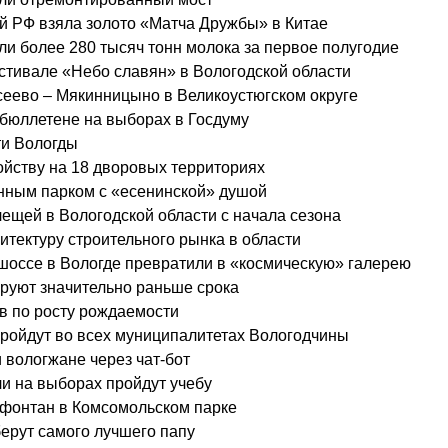
й РФ взяла золото «Матча Дружбы» в Китае
и более 280 тысяч тонн молока за первое полугодие
естивале «Небо славян» в Вологодской области
сеево – Мякинницыно в Великоустюгском округе
 бюллетене на выборах в Госдуму
ти Вологды
ойству на 18 дворовых территориях
нным парком с «есенинской» душой
лещей в Вологодской области с начала сезона
тектуру строительного рынка в области
оссе в Вологде превратили в «космическую» галерею
руют значительно раньше срока
в по росту рождаемости
пройдут во всех муниципалитетах Вологодчины
 вологжане через чат-бот
и на выборах пройдут учебу
 фонтан в Комсомольском парке
берут самого лучшего папу