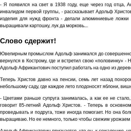
- Я появился на свет в 1938 году, еще через год отца,
инвалидом первой группы, - рассказывает Адольф Христов
изделия для нужд фронта - делали алюминиевые ложки и 
выращивали картошку, лук да морковь...
Слово сдержит!
Ювелирным промыслом Адольф занимался до совершеннолет
вернулся в Кострому, где и встретил свою «половинку» - 
Адольф Африкантович поступил работать на одно из дерев
Теперь Христов давно на пенсии, семь лет назад похорони
небольшому саду, где каждое лето плодоносят яблони, вишн
- Цветами раньше супруга занималась, а как ее не стало,
говорит 85-летний Адольф Христов. - Теперь в основно
проведывать и подруга, тоже иногда помогает. Но она бол
выращиваю. Но ее немного, только чтобы свежим урожаем п
Адольф Африкантович признается, что он, к сожалению, не 