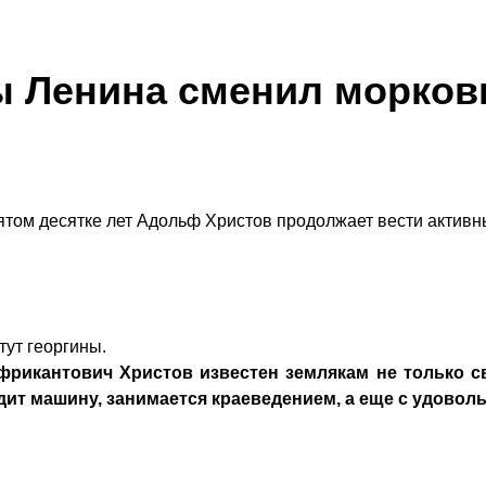
 Ленина сменил морковь
вятом десятке лет Адольф Христов продолжает вести активн
тут георгины.
икантович Христов известен землякам не только св
ит машину, занимается краеведением, а еще с удоволь