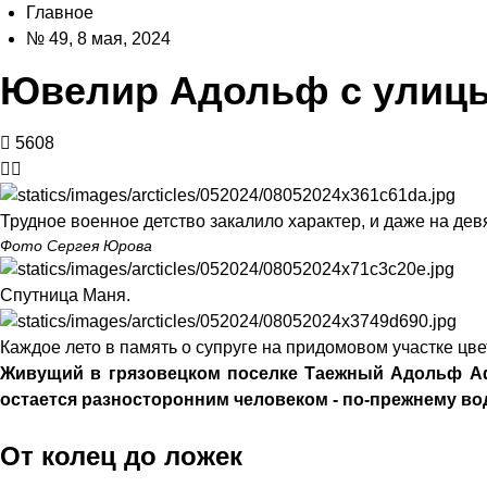
Главное
№ 49, 8 мая, 2024
Ювелир Адольф с улицы
5608
Трудное военное детство закалило характер, и даже на де
Фото Сергея Юрова
Спутница Маня.
Каждое лето в память о супруге на придомовом участке цве
Живущий в грязовецком поселке Таежный Адольф Афр
остается разносторонним человеком - по-прежнему вод
От колец до ложек