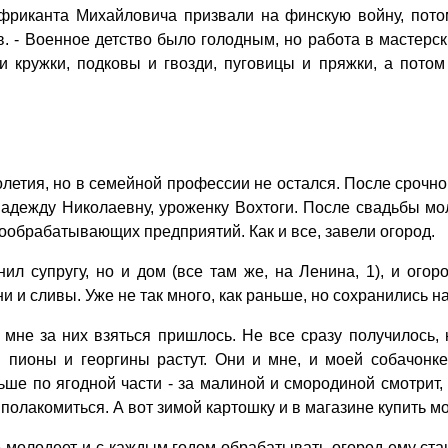
 Африканта Михайловича призвали на финскую вой­ну, пот
. - Военное детство было голодным, но работа в мастерс
кружки, подковы и гвозди, пуговицы и пряжки, а потом 
ия, но в семейной профессии не остался. После срочной
Надежду Николаевну, уроженку Вохтоги. После свадьбы мол
ообрабатывающих предприятий. Как и все, завели огород.
л суп­ругу, но и дом (все там же, на Ленина, 1), и огор
и и сливы. Уже не так много, как раньше, но сохранились н
 мне за них взяться пришлось. Не все сразу получилось, н
м пионы и георгины растут. Они и мне, и моей собачонк
ьше по ягодной части - за малиной и смородиной смотрит, 
олакомиться. А вот зимой картошку и в магазине купить м
молодеет и с каждым годом обрабатывать огород ему станов