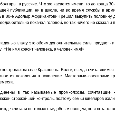
лгары, а русские. Что же касается имени, то до конца 30
ашей пуб­ликации, ни в школе, ни во время службы в арм
а в 80-е Адольф Африкантович решил выкупить половину д
еодобрительно покачал головой, но так ничего не сказал и 
адонью глажу, это обоим дополнительные силы придает - и 
: «Не имя красит человека, а человек имя!»
в костромском селе Красное-на-Волге, всегда считавшимся
ыки из поколения в поколение. Мастерами-ювелирами тру
ремесла.
динены в так называемые промколхозы, сочетавшие 
жен строжайший контроль, поэтому семьи ювелиров жили п
режде считали не только съедобным овощем, но и лекарств