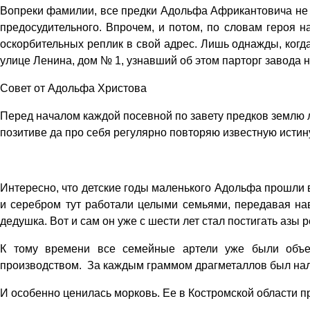
Вопреки фамилии, все предки Адольфа Африкантовича не бо
предосудительного. Впрочем, и потом, по словам героя н
оскорбительных реплик в свой адрес. Лишь однажды, когд
улице Ленина, дом № 1, узнавший об этом парторг завода н
Совет от Адольфа Христова
Перед началом каждой посевной по завету предков землю л
позитиве да про себя регулярно повторяю известную истину
Интересно, что детские годы маленького Адольфа прошли 
и серебром тут работали целыми семьями, передавая нав
дедушка. Вот и сам он уже с шести лет стал постигать азы 
К тому времени все семейные артели уже были объе
производством. За каждым граммом драгметаллов был нала
И особенно ценилась морковь. Ее в Костромской области п