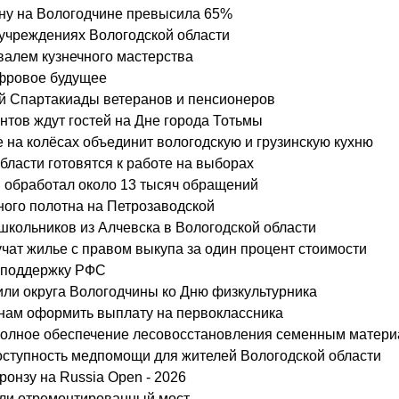
ону на Вологодчине превысила 65%
учреждениях Вологодской области
валем кузнечного мастерства
ифровое будущее
ой Спартакиады ветеранов и пенсионеров
нтов ждут гостей на Дне города Тотьмы
е на колёсах объединит вологодскую и грузинскую кухню
ласти готовятся к работе на выборах
 обработал около 13 тысяч обращений
ного полотна на Петрозаводской
школьников из Алчевска в Вологодской области
учат жилье с правом выкупа за один процент стоимости
а поддержку РФС
или округа Вологодчины ко Дню физкультурника
анам оформить выплату на первоклассника
 полное обеспечение лесовосстановления семенным матер
ступность медпомощи для жителей Вологодской области
ронзу на Russia Open - 2026
ыли отремонтированный мост