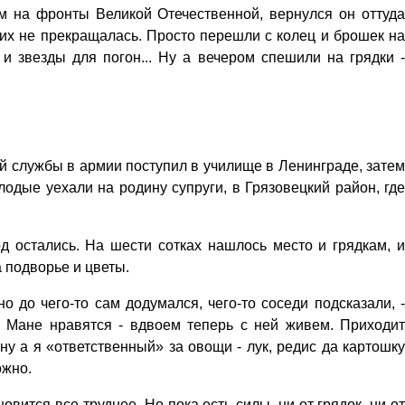
ом на фронты Великой Отечественной, вернулся он оттуда
ких не прекращалась. Просто перешли с колец и брошек на
и звезды для погон... Ну а вечером спешили на грядки -
 службы в армии поступил в училище в Ленинграде, затем
одые уехали на родину супруги, в Грязовецкий район, где
од остались. На шести сотках нашлось место и грядкам, и
а подворье и цветы.
о до чего-то сам додумался, чего-то соседи подсказали, -
е Мане нравятся - вдвоем теперь с ней живем. Приходит
ну а я «ответственный» за овощи - лук, редис да картошку
ожно.
ится все труднее. Но пока есть силы, ни от грядок, ни от