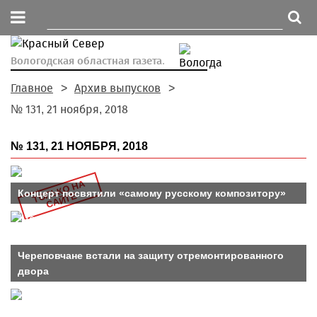
Вологодская областная газета.
Главное
Архив выпусков
№ 131, 21 ноября, 2018
№ 131, 21 НОЯБРЯ, 2018
Т
Л
Ь
К
О
Н
А
С
А
Й
Т
Концерт посвятили «самому русскому композитору»
О
Е
Череповчане встали на защиту отремонтированного
двора