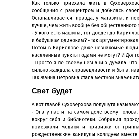
Как только приехала жить в Суховерхов
сообщения с райцентром и добилась своег
Останавливается, правда, у магазина, и не
лучше, чем жить вообще без общественного 
- У кого есть машина, тот доедет до Кириллов
и бабушкам одиноким? - так аргументировала
Потом в Кириллове даже незнакомые люди с
населенные пункты годами не могут? И Долго
- Просто я по своему незнанию думала, что 
сильно жаждала справедливости и была, на
Так Жанна Петровна стала местной знаменит
Свет будет
А вот главой Суховерхова полушутя называ
- Она у нас и на самом деле всему голова,
вокруг себя и библиотеки. Собрания прохо
приезжали медики и прививки от гриппа
рождественские каникулы колядуем вместе 