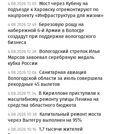
Мост через Кубену на
4.08.2026 13:05
подъезде к Харовску отремонтируют по
нацпроекту «Инфраструктура для жизни»
Березовую рощу на
4.08.2026 12:49
набережной 6-й Армии в Вологде
создадут при поддержке вологодского
бизнеса
Вологодский стрелок Илья
4.08.2026 12:28
Марсов завоевал серебряную медаль
кубка России
Санитарная авиация
4.08.2026 12:04
Вологодской области за июль совершила
рекордные 45 вылетов
В Кириллове приступили к
4.08.2026 11:34
масштабному ремонту улицы Ленина на
средства областного бюджета
Капитальный ремонт моста
4.08.2026 10:38
через Вытегру выполнен на 95%
1,7 тысячи жителей
4.08.2026 10:16