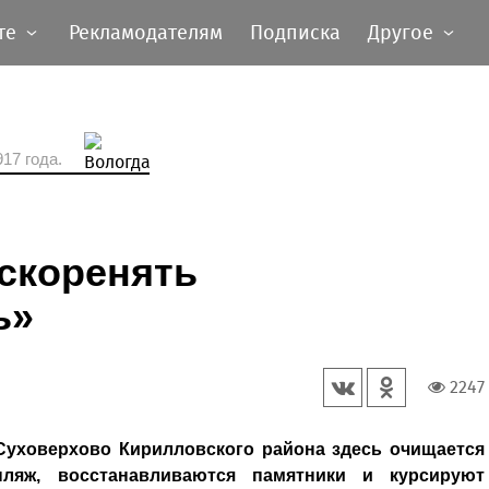
те
Рекламодателям
Подписка
Другое
17 года.
скоренять
ь»
2247
Суховерхово Кирилловского района здесь очищается
пляж, восстанавливаются памятники и курсируют