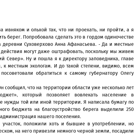
 ивняком и ольхой так, что ни проехать, ни пройти, а я
ь берег. Попробовала сделать это в гордом одиночестве
а деревни Суховерхово Анна Афанасьева. - Да и местные
е действия могут даже оштрафовать, поскольку мы живем
й Север». Ну и пошла я к директору заповедника, главе
 к местным экологам. И до такой степени, видимо, всем
 посоветовали обратиться к самому губернатору Олегу
Он сообщил, что на территории области уже несколько лет
юджет», который позволяет вовлекать население в
 нужды той или иной территории. Я написала бумагу по
тного бюджета на благоустройство берега выделили 250
 - администрация нашего поселения.
 участок, положили хоть и бывшие в употреблении, но
песком, на него привезли немного черной земли, посадили