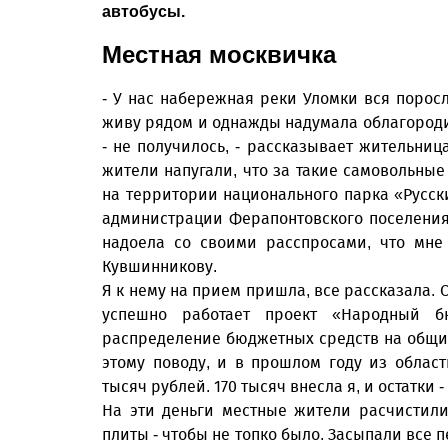
автобусы.
Местная москвичка
- У нас набережная реки Уломки вся поросла
живу рядом и однажды надумала облагородит
- не получилось, - рассказывает жительниц
жители напугали, что за такие самовольны
на территории национального парка «Русски
администрации Ферапонтовского поселения,
надоела со своими расспросами, что мне
Кувшинникову.
Я к нему на прием пришла, все рассказала. 
успешно работает проект «Народный б
распределение бюджетных средств на общие
этому поводу, и в прошлом году из облас
тысяч рублей. 170 тысяч внесла я, и остатки
На эти деньги местные жители расчистили
плиты - чтобы не топко было. Засыпали все 