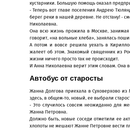
кустарники. Большую помощь оказал предпр
- Теперь вот главе поселения Андрею Тюлян
берег реки в нашей деревне. Не отстану! - с
Николаевна.
Она всю жизнь прожила в Москве, занимая 
говорит, «на вольные хлеба», занялась пош
А потом и вовсе решила уехать в Кирилло
жалеет об этом. Знакомый священник из Рос
жизни ничего просто так не происходит.
И Анна Николаевна верит этим словам. Она 
Автобус от старосты
Жанна Долгова приехала в Суховерхово из М
здесь, в общем-то, новый, ее выбрали старос
- Это случилось совсем неожиданно для ме
Жанна Петровна.
Должно быть, новые соседи отметили ее ак
хлопоты не мешают Жанне Петровне вести п