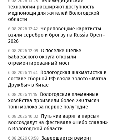
Телемедицинские
6.08.2026 13:28
технологии расширяют доступность
медпомощи для жителей Вологодской
области
Череповецкие каратисты
6.08.2026 12:42
взяли серебро и бронзу на Russia Open -
2026
В поселке Щепье
6.08.2026 12:09
Бабаевского округа открыли
отремонтированный мост
Вологодская шахматистка в
6.08.2026 11:44
составе сборной РФ взяла золото «Матча
Дружбы» в Китае
Вологодские племенные
6.08.2026 11:15
хозяйства произвели более 280 тысяч
тонн молока за первое полугодие
Путь «из варяг в персы»
6.08.2026 10:32
воссоздадут на фестивале «Небо славян»
в Вологодской области
Завершается ремонт
6.08.2026 09:58