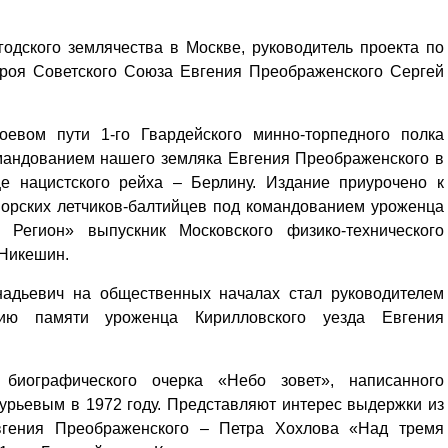
одского землячества в Москве, руководитель проекта по
ероя Советского Союза Евгения Преображенского Сергей
оевом пути 1-го Гвардейского минно-торпедного полка
омандованием нашего земляка Евгения Преображенского в
це нацистского рейха – Берлину. Издание приурочено к
морских летчиков-балтийцев под командованием уроженца
Регион» выпускник Московского физико-технического
 Никешин.
надьевич на общественных началах стал руководителем
нию памяти уроженца Кирилловского уезда Евгения
биографического очерка «Небо зовет», написанного
рьевым в 1972 году. Представляют интерес выдержки из
вгения Преображенского – Петра Хохлова «Над тремя