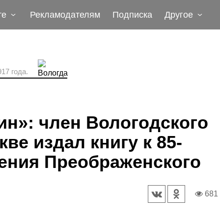
те
Рекламодателям
Подписка
Другое
17 года.
ин»: член Вологодского
ве издал книгу к 85-
гения Преображенского
681