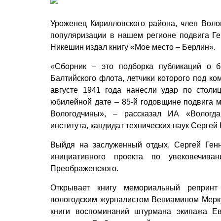
Уроженец Кирилловского района, член Волог
популяризации в нашем регионе подвига Г
Никешин издал книгу «Мое место – Берлин».
«Сборник – это подборка публикаций о б
Балтийского флота, летчики которого под к
августе 1941 года нанесли удар по столи
юбилейной дате – 85-й годовщине подвига 
Вологодчины», – рассказал ИА «Вологда 
института, кандидат технических наук Сергей
Выйдя на заслуженный отдых, Сергей Ген
инициативного проекта по увековечива
Преображенского.
Открывает книгу мемориальный репринт 
вологодским журналистом Вениамином Мерку
книги воспоминаний штурмана экипажа Е