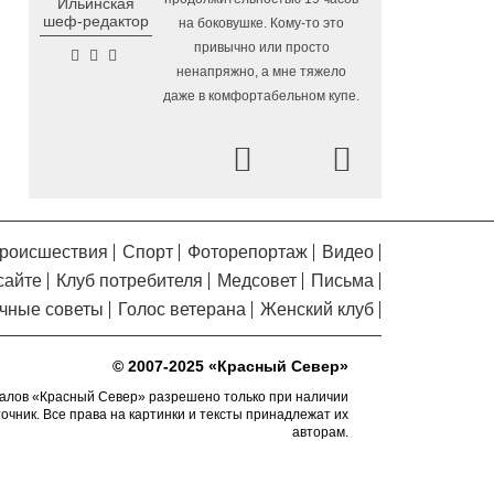
Ильинская
Помялов
Алчевска в Вологодской области
шеф-редактор
на боковушке. Кому-то это
привычно или просто
Сельские труженики
6.08.2026 16:20
ненапряжно, а мне тяжело
Тотемского округа получат жилье с
даже в комфортабельном купе.
правом выкупа за один процент
стоимости
Prev
Next
Детская футбольная
6.08.2026 15:42
секция ВоГУ получила поддержку РФС
Уникальный трейл и
6.08.2026 15:08
силовые шоу приготовили округа
роисшествия
Спорт
Фоторепортаж
Видео
Вологодчины ко Дню физкультурника
сайте
Клуб потребителя
Медсовет
Письма
Робот Макс на Госуслугах
6.08.2026 14:31
чные советы
Голос ветерана
Женский клуб
поможет вологжанам оформить выплату
на первоклассника
© 2007-2025 «Красный Север»
Вологодская область
6.08.2026 14:00
подтвердила курс на полное обеспечение
алов «Красный Север» разрешено только при наличии
точник. Все права на картинки и тексты принадлежат их
лесовосстановления семенным
авторам.
материалом
Телемедицинские
6.08.2026 13:28