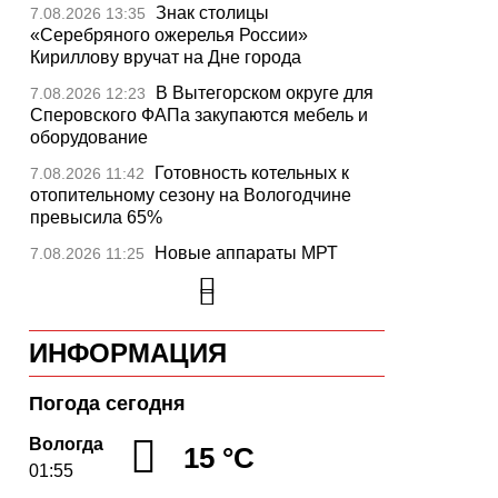
Next
Знак столицы
7.08.2026 13:35
«Серебряного ожерелья России»
Кириллову вручат на Дне города
В Вытегорском округе для
7.08.2026 12:23
Сперовского ФАПа закупаются мебель и
оборудование
Готовность котельных к
7.08.2026 11:42
отопительному сезону на Вологодчине
превысила 65%
Новые аппараты МРТ
7.08.2026 11:25
установят в двух медучреждениях
Вологодской области
В Устюжне отметят 774-
7.08.2026 10:41
ИНФОРМАЦИЯ
летие города фестивалем кузнечного
мастерства
Погода сегодня
Вологодская область
7.08.2026 10:18
уверенно шагает в цифровое будущее
Вологда
15 °C
01:55
На Вологодчине подвели
7.08.2026 09:49
итоги XII областной Спартакиады