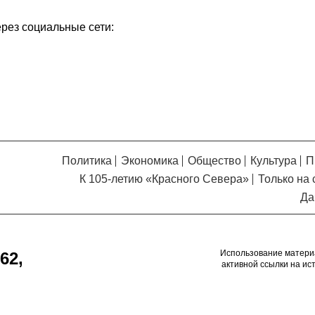
Кузьминская
главный
придется вам по душе, и вы
редактор
ерез социальные сети:
обязательно добавите его в
свои закладки.
Политика
Экономика
Общество
Культура
П
К 105-летию «Красного Севера»
Только на 
Да
Использование матери
62,
активной ссылки на ис