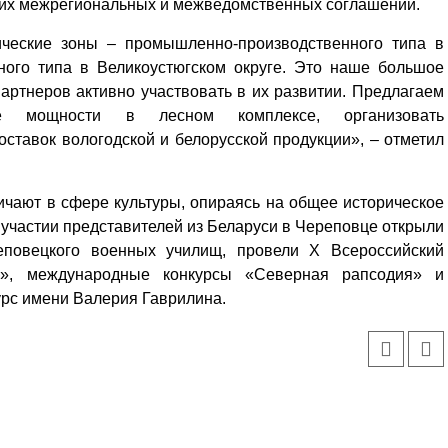
угих межрегиональных и межведомственных соглашений.
ические зоны – промышленно-производственного типа в
нного типа в Великоустюгском округе. Это наше большое
артнеров активно участвовать в их развитии. Предлагаем
ие мощности в лесном комплексе, организовать
оставок вологодской и белорусской продукции», – отметил
ичают в сфере культуры, опираясь на общее историческое
и участии представителей из Беларуси в Череповце открыли
еповецкого военных училищ, провели X Всероссийский
й», международные конкурсы «Северная рапсодия» и
урс имени Валерия Гаврилина.
Уважаемые посетители сайта
Мы рады приветствовать ва
на обновленном Интернет-
ресурсе газеты «Красный
Надежда
Север», который, уверены,