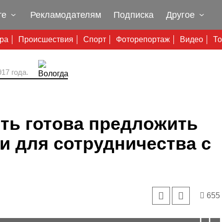
те
Рекламодателям
Подписка
Другое
ура
Происшествия
Спорт
Фоторепортаж
Видео
То
17 года.
ть готова предложить
 для сотрудничества с
655