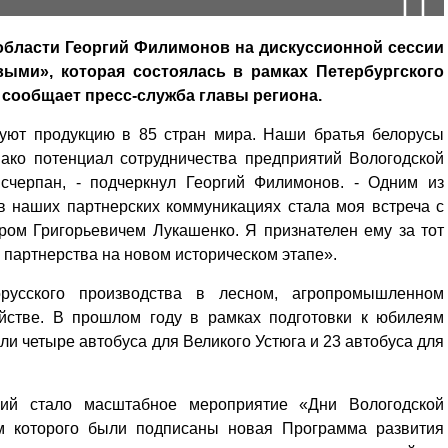
области Георгий Филимонов на дискуссионной сессии
ыми», которая состоялась в рамках Петербургского
сообщает пресс-служба главы региона.
руют продукцию в 85 стран мира. Наши братья белорусы
нако потенциал сотрудничества предприятий Вологодской
счерпан, - подчеркнул Георгий Филимонов. - Одним из
 наших партнерских коммуникациях стала моя встреча с
ром Григорьевичем Лукашенко. Я признателен ему за тот
 партнерства на новом историческом этапе».
орусского производства в лесном, агропромышленном
йстве. В прошлом году в рамках подготовки к юбилеям
ли четыре автобуса для Великого Устюга и 23 автобуса для
ний стало масштабное мероприятие «Дни Вологодской
ам которого были подписаны новая Программа развития