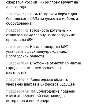
ожерелья России» Кириллову вручат на
Дне города
В Вытегорском округе для
7.08.2026 12:23
Сперовского ФАПа закупаются мебель и
оборудование
Готовность котельных к
7.08.2026 11:42
отопительному сезону на Вологодчине
превысила 65%
Новые аппараты МРТ
7.08.2026 11:25
установят в двух медучреждениях
Вологодской области
В Устюжне отметят 774-летие
7.08.2026 10:41
города фестивалем кузнечного
мастерства
Вологодская область
7.08.2026 10:18
уверенно шагает в цифровое будущее
На Вологодчине подвели
7.08.2026 09:49
итоги XII областной Спартакиады
ветеранов и пенсионеров