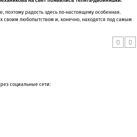
еханикова на свет появились телята-двойняшки.
, поэтому радость здесь по-настоящему особенная.
х своим любопытством и, конечно, находятся под самым
рез социальные сети: