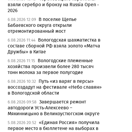
взяли серебро и бронзу на Russia Open -
2026
В поселке Щепье
6.08.2026 12:09
Бабаевского округа открыли
отремонтированный мост
Вологодская шахматистка в
6.08.2026 11:44
составе сборной РФ взяла золото «Матча
Дружбы» в Китае
Вологодские племенные
6.08.2026 11:15
хозяйства произвели более 280 тысяч
тонн молока за первое полугодие
Путь «из варяг в персы»
6.08.2026 10:32
воссоздадут на фестивале «Небо славян»
в Вологодской области
Завершается ремонт
6.08.2026 09:58
автодороги Усть-Алексеево –
Мякинницыно в Великоустюгском округе
«Единая Россия» получила
5.08.2026 20:52
первое место в бюллетене на выборах в