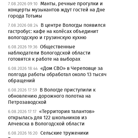
Манты, речные прогулки и
7.08.2026 09:10
концерты музыкантов ждут гостей на Дне
города Тотьмы
В центре Вологды появился
7.08.2026 08:24
гастробус: кафе на колёсах объединит
вологодскую и грузинскую кухню
Общественные
6.08.2026 19:36
наблюдатели Вологодской области
готовятся к работе на выборах
«Дом СВО» в Череповце за
6.08.2026 18:44
полгода работы обработал около 13 тысяч
обращений
В Вологде приступили к
6.08.2026 17:59
обновлению дорожного полотна на
Петрозаводской
«Территория талантов»
6.08.2026 17:17
открылась для 122 школьников из
Алчевска в Вологодской области
Сельские труженики
6.08.2026 16:20