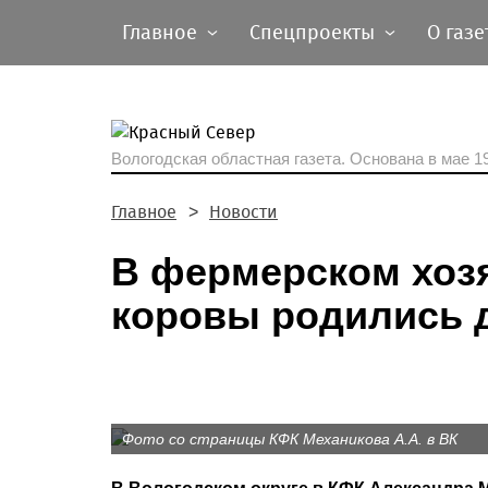
Главное
Спецпроекты
О газе
Вологодская областная газета.
Основана в мае 19
Главное
Новости
В фермерском хозя
коровы родились 
Фото со страницы КФК Механикова А.А. в ВК