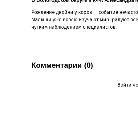
В Вологодском округе в КФК Александра М
Рождение двойни у коров — событие нечастое
Малыши уже вовсю изучают мир, радуют все
чутким наблюдением специалистов.
Комментарии (0)
Войти че