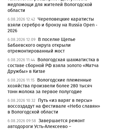
медпомощи для жителей Вологодской
области
Череповецкие каратисты
6.08.2026 12:42
взяли серебро и бронзу на Russia Open -
2026
В поселке Щепье
6.08.2026 12:09
Бабаевского округа открыли
отремонтированный мост
Вологодская шахматистка в
6.08.2026 11:44
составе сборной РФ взяла золото «Матча
Дружбы» в Китае
Вологодские племенные
6.08.2026 11:15
хозяйства произвели более 280 тысяч
тонн молока за первое полугодие
Путь «из варяг в персы»
6.08.2026 10:32
воссоздадут на фестивале «Небо славян»
в Вологодской области
Завершается ремонт
6.08.2026 09:58
автодороги Усть-Алексеево –