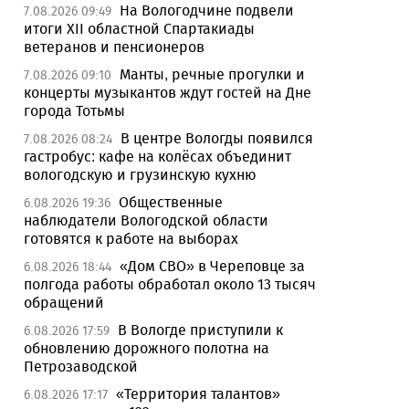
На Вологодчине подвели
7.08.2026 09:49
итоги XII областной Спартакиады
ветеранов и пенсионеров
Манты, речные прогулки и
7.08.2026 09:10
концерты музыкантов ждут гостей на Дне
города Тотьмы
В центре Вологды появился
7.08.2026 08:24
гастробус: кафе на колёсах объединит
вологодскую и грузинскую кухню
Общественные
6.08.2026 19:36
наблюдатели Вологодской области
готовятся к работе на выборах
«Дом СВО» в Череповце за
6.08.2026 18:44
полгода работы обработал около 13 тысяч
обращений
В Вологде приступили к
6.08.2026 17:59
обновлению дорожного полотна на
Петрозаводской
«Территория талантов»
6.08.2026 17:17