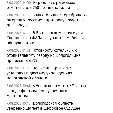
Кириллов с размахом
7.08.2026 14:00
отметит свой 250-летний юбилей
Знак столицы «Серебряного
7.08.2026 13:35
ожерелья России» Кириллову вручат на
Дне города
В Вытегорском округе для
7.08.2026 12:23
Сперовского ФАПа закупаются мебель и
оборудование
Готовность котельных к
7.08.2026 11:42
отопительному сезону на Вологодчине
превысила 65%
Новые аппараты МРТ
7.08.2026 11:25
установят в двух медучреждениях
Вологодской области
В Устюжне отметят 774-летие
7.08.2026 10:41
города фестивалем кузнечного
мастерства
Вологодская область
7.08.2026 10:18
уверенно шагает в цифровое будущее