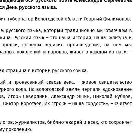
я выдающегося русского поэта Александра Сергеевича
я День русского языка.
вил губернатор Вологодской области Георгий Филимонов.
ем русского языка, который традиционно мы отмечаем в
ина. Русский язык – это наша история, наша культура и
 предки, созданы великие произведения, на нем мы
азных поколений и народов, живет в каждом из нас», –
я страница в истории русского языка.
ый и пронесенный сквозь века, – живое свидетельство
урного кода. На вологодской земле черпали вдохновение
ов, Игорь Северянин, Александр Яшин, Николай Рубцов,
 Виктор Коротаев. Их строки – наша гордость», – считает
огов, журналистов, библиотекарей и всех, кто сохраняет
ому поколению.