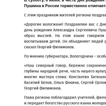
В субботу, 6 июня, в честь дня рождени
Пушкина в России торжественно отмечаетс
С этим праздником жителей региона поздра
«Дорогие вологжане! Поздравляю вас с Дн
день рождения Александра Сергеевича Пушк
образ мыслей. На этом языке говорили
воспитываем детей. Он объединяет людей р
сказал Георгий Филимонов.
По мнению губернатора, Вологодчина – особа
«Наш северный говор, бережно сохраненн
глубины народной речи, часть нашего культ
многие мастера слова: Константин Батюшк
Василий Белов, Ольга Фокина, Сергей Орлов,
Георгий Филимонов.
Глава региона поблагодарил учителей, филол
и передает богатство русского языка молод