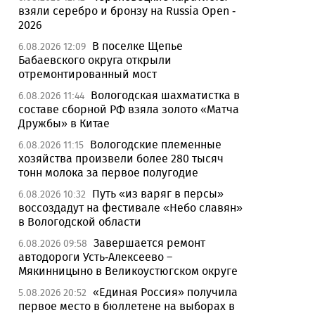
взяли серебро и бронзу на Russia Open -
2026
В поселке Щепье
6.08.2026 12:09
Бабаевского округа открыли
отремонтированный мост
Вологодская шахматистка в
6.08.2026 11:44
составе сборной РФ взяла золото «Матча
Дружбы» в Китае
Вологодские племенные
6.08.2026 11:15
хозяйства произвели более 280 тысяч
тонн молока за первое полугодие
Путь «из варяг в персы»
6.08.2026 10:32
воссоздадут на фестивале «Небо славян»
в Вологодской области
Завершается ремонт
6.08.2026 09:58
автодороги Усть-Алексеево –
Мякинницыно в Великоустюгском округе
«Единая Россия» получила
5.08.2026 20:52
первое место в бюллетене на выборах в