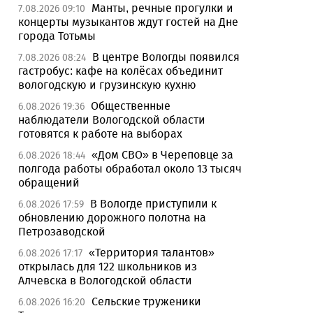
Манты, речные прогулки и
7.08.2026 09:10
концерты музыкантов ждут гостей на Дне
города Тотьмы
В центре Вологды появился
7.08.2026 08:24
гастробус: кафе на колёсах объединит
вологодскую и грузинскую кухню
Общественные
6.08.2026 19:36
наблюдатели Вологодской области
готовятся к работе на выборах
«Дом СВО» в Череповце за
6.08.2026 18:44
полгода работы обработал около 13 тысяч
обращений
В Вологде приступили к
6.08.2026 17:59
обновлению дорожного полотна на
Петрозаводской
«Территория талантов»
6.08.2026 17:17
открылась для 122 школьников из
Алчевска в Вологодской области
Сельские труженики
6.08.2026 16:20