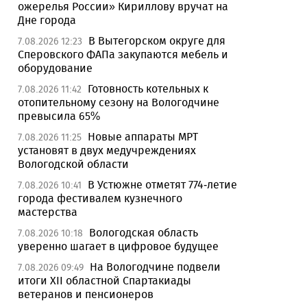
ожерелья России» Кириллову вручат на
Дне города
В Вытегорском округе для
7.08.2026 12:23
Сперовского ФАПа закупаются мебель и
оборудование
Готовность котельных к
7.08.2026 11:42
отопительному сезону на Вологодчине
превысила 65%
Новые аппараты МРТ
7.08.2026 11:25
установят в двух медучреждениях
Вологодской области
В Устюжне отметят 774-летие
7.08.2026 10:41
города фестивалем кузнечного
мастерства
Вологодская область
7.08.2026 10:18
уверенно шагает в цифровое будущее
На Вологодчине подвели
7.08.2026 09:49
итоги XII областной Спартакиады
ветеранов и пенсионеров