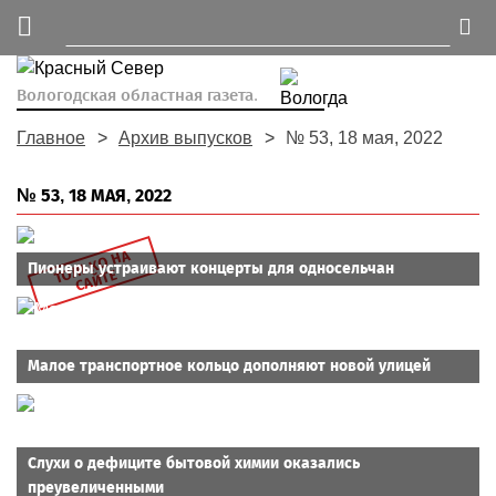
Вологодская областная газета.
Главное
Архив выпусков
№ 53, 18 мая, 2022
№ 53, 18 МАЯ, 2022
Т
Л
Ь
К
О
Н
А
С
А
Й
Т
Пионеры устраивают концерты для односельчан
О
Е
Малое транспортное кольцо дополняют новой улицей
Слухи о дефиците бытовой химии оказались
преувеличенными