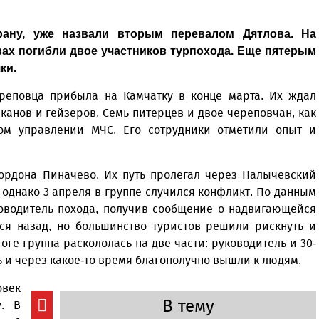
ану, уже назвали вторым перевалом Дятлова. На
ах погибли двое участников турпохода. Еще пятерым
ки.
ереповца прибыла на Камчатку в конце марта. Их ждал
анов и гейзеров. Семь питерцев и двое череповчан, как
ом управлении МЧС. Его сотрудники отметили опыт и
кордона Пиначево. Их путь пролегал через Налычевский
однако 3 апреля в группе случился конфликт. По данным
ководитель похода, получив сообщение о надвигающейся
ься назад, но большинство туристов решили рискнуть и
ге группа раскололась на две части: руководитель и 30-
ь и через какое-то время благополучно вышли к людям.
век
В тему
у. В