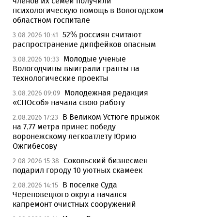
членов их семей получили
психологическую помощь в Вологодском
областном госпитале
52% россиян считают
3.08.2026 10:41
распространение дипфейков опасным
Молодые ученые
3.08.2026 10:33
Вологодчины выиграли гранты на
технологические проекты
Молодежная редакция
3.08.2026 09:09
«СПОсоб» начала свою работу
В Великом Устюге прыжок
2.08.2026 17:23
на 7,77 метра принес победу
воронежскому легкоатлету Юрию
Ожгибесову
Сокольский бизнесмен
2.08.2026 15:38
подарил городу 10 уютных скамеек
В поселке Суда
2.08.2026 14:15
Череповецкого округа начался
капремонт очистных сооружений