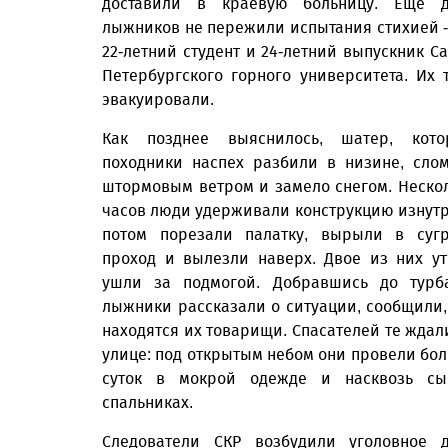
доставили в краевую больницу. Еще д
лыжников не пережили испытания стихией -
22-летний студент и 24-летний выпускник Са
Петербургского горного университета. Их 
эвакуировали.
Как позднее выяснилось, шатер, кото
походники наспех разбили в низине, сло
штормовым ветром и замело снегом. Неско
часов люди удерживали конструкцию изнутр
потом порезали палатку, вырыли в суг
проход и вылезли наверх. Двое из них у
ушли за подмогой. Добравшись до турб
лыжники рассказали о ситуации, сообщили,
находятся их товарищи. Спасателей те ждал
улице: под открытым небом они провели бо
суток в мокрой одежде и насквозь сы
спальниках.
Следователи СКР возбудили уголовное 