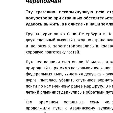
череповчан
Эту трагедию, всколыхнувшую всю стр
полуострове при странных обстоятельств
удалось выжить, в их числе - и наши земля
Группа туристов из Санкт-Петербурга и Ч
двухнедельный лыжный поход по стране вулк
и положено, зарегистрировались в краев
хорошую подготовку гостей.
Путешественники стартовали 28 марта от 
природный парк мимо нескольких вулканов, 
федеральных СМИ, 22-летняя девушка - ру
пурге, пыталась убедить спутников вернут
пойти по намеченному ранее маршруту. В ито
летний альпинист двинулись в обратный пут
Тем временем остальные семь чело
продолжили путь к Авачинскому вулкан