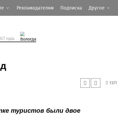
те
Рекламодателям
Подписка
Другое
17 года.
од
1371
тке туристов были двое