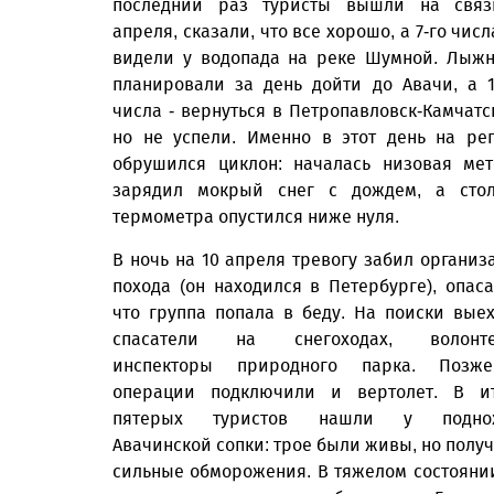
последний раз туристы вышли на связ
апреля, сказали, что все хорошо, а 7-го числ
видели у водопада на реке Шумной. Лыж
планировали за день дойти до Авачи, а 1
числа - вернуться в Петропавловск-Камчатс
но не успели. Именно в этот день на ре
обрушился циклон: началась низовая мет
зарядил мокрый снег с дождем, а сто
термометра опустился ниже нуля.
В ночь на 10 апреля тревогу забил организ
похода (он находился в Петербурге), опаса
что группа попала в беду. На поиски вые
спасатели на снегоходах, волонте
инспекторы природного парка. Позж
операции подключили и вертолет. В и
пятерых туристов нашли у подно
Авачинской сопки: трое были живы, но полу
сильные обморожения. В тяжелом состояни