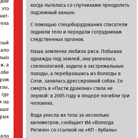
вое
когда пыталась со спутниками преодолеть
 это
подземный каньон.
нкт-
тела
С помощью спецоборудования спасатели
подняли тело и передали сотрудникам
следственных органов.
рый
мало
Наша землячка любила риск. Побывав
лько
однажды под землей, она увлеклась
и, а
спелеологией, ходила в экстремальные
робе
походы, а перебравшись из Вологды в
тром
Сочи, занялась дрессировкой собак. Ее
азы,
смерть в «Пасти дракона» стала не
 где
первой: в 2005 году в пещере погибли три
и на
человека.
льше
Вода унесла их тела за несколько
рых
километров, сообщает ИА «Вологда
Регион» со ссылкой на «КП - Кубань».
дело