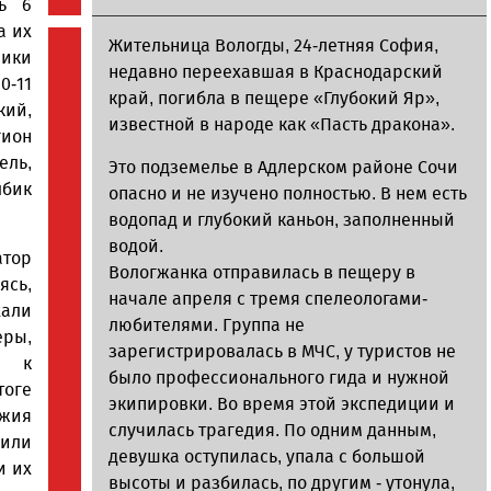
ь 6
а их
Жительница Вологды, 24-летняя София,
ники
недавно переехавшая в Краснодарский
0-11
край, погибла в пещере «Глубокий Яр»,
кий,
известной в народе как «Пасть дракона».
гион
ель,
Это подземелье в Адлерском районе Сочи
лбик
опасно и не изучено полностью. В нем есть
водопад и глубокий каньон, заполненный
водой.
атор
Вологжанка отправилась в пещеру в
ясь,
начале апреля с тремя спелеологами-
хали
любителями. Группа не
ры,
зарегистрировалась в МЧС, у туристов не
е к
было профессионального гида и нужной
тоге
экипировки. Во время этой экспедиции и
жия
случилась трагедия. По одним данным,
чили
девушка оступилась, упала с большой
и их
высоты и разбилась, по другим - утонула,