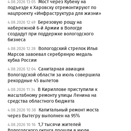
Мост через Кубену на
4.08.2026 13:05
подъезде к Харовску отремонтируют по
нацпроекту «Инфраструктура для жизни»
Березовую рощу на
4.08.2026 12:49
набережной 6-й Армии в Вологде
создадут при поддержке вологодского
бизнеса
Вологодский стрелок Илья
4.08.2026 12:28
Марсов завоевал серебряную медаль
кубка России
Санитарная авиация
4.08.2026 12:04
Вологодской области за июль совершила
рекордные 45 вылетов
В Кириллове приступили к
4.08.2026 11:34
масштабному ремонту улицы Ленина на
средства областного бюджета
Капитальный ремонт моста
4.08.2026 10:38
через Вытегру выполнен на 95%
1,7 тысячи жителей
4.08.2026 10:16
Вологодского округа прошли в июле