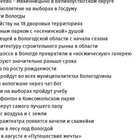
сеево – Мякинницыно в Великоустюгском округе
бюллетене на выборах в Госдуму
ти Вологды
йству на 18 дворовых территориях
нным парком с «есенинской» душой
лещей в Вологодской области с начала сезона
итектуру строительного рынка в области
оссе в Вологде превратили в «космическую» галерею
руют значительно раньше срока
в по росту рождаемости
пройдут во всех муниципалитетах Вологодчины
 вологжане через чат-бот
и на выборах пройдут учебу
 фонтан в Комсомольском парке
берут самого лучшего папу
с воздуха и с земли
драмтеатра появятся качели и скамейки
и в лесу под Вологдой
 в августе в «Путешествие мечты»