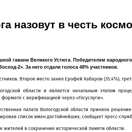
га назовут в честь косм
ной гавани Великого Устюга. Победителем народного
осход-2». За него отдали голоса 48% участников.
тников. Второе место занял Ерофей Хабаров (35,4%), трет
огодской области и является начальным этапом проце
 формате с верификацией через «Госуслуги».
твенная палата Вологодской области приняла решение 
ировав список имен достойнейших, сообщает пресс-служб
е жителей в сохранение исторической памяти области.