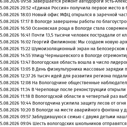
6.08.2026 09:58
Завершается ремонт автодороги Усть-Алек
5.08.2026 20:52
«Единая Россия» получила первое место в 
5.08.2026 18:03
Новый офис МФЦ открылся в заречной час
5.08.2026 17:17
В Вологде завершены работы по благоустро
5.08.2026 16:50
Осановская роща в Вологде стала совреме
5.08.2026 16:41
Почти 13,5 тысячи человек пострадали от к
5.08.2026 16:02
Георгий Филимонов: Мы создаем новую арх
5.08.2026 15:22
Шумоизоляционный экран на Белозерском ш
5.08.2026 14:55
Улицу Чернышевского в Вологде отремонти
5.08.2026 13:47
Вологодская область вошла в число лидеро
5.08.2026 13:05
В День физкультурника массовые зарядки 
5.08.2026 12:37
26 тысяч идей для развития региона подали
5.08.2026 12:08
На Вологодчине общественные наблюдател
5.08.2026 11:34
В Череповце после реконструкции открыли
5.08.2026 11:18
В Вологодской области в четвертый раз вы
5.08.2026 10:44
Вологодчина усилила защиту лесов от огня 
5.08.2026 10:20
В Вологде на месте аварийного фонтана у 
5.08.2026 09:57
Заблудившуюся семью с двумя детьми нашл
5.08.2026 09:04
Шесть вологодских школьников отправятся