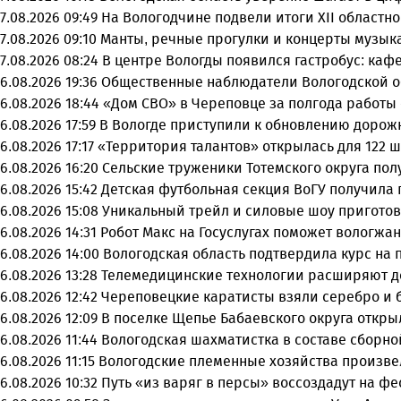
7.08.2026 09:49
На Вологодчине подвели итоги XII областн
7.08.2026 09:10
Манты, речные прогулки и концерты музыка
7.08.2026 08:24
В центре Вологды появился гастробус: каф
6.08.2026 19:36
Общественные наблюдатели Вологодской об
6.08.2026 18:44
«Дом СВО» в Череповце за полгода работы
6.08.2026 17:59
В Вологде приступили к обновлению дорож
6.08.2026 17:17
«Территория талантов» открылась для 122 ш
6.08.2026 16:20
Сельские труженики Тотемского округа пол
6.08.2026 15:42
Детская футбольная секция ВоГУ получила
6.08.2026 15:08
Уникальный трейл и силовые шоу приготов
6.08.2026 14:31
Робот Макс на Госуслугах поможет вологжа
6.08.2026 14:00
Вологодская область подтвердила курс на
6.08.2026 13:28
Телемедицинские технологии расширяют д
6.08.2026 12:42
Череповецкие каратисты взяли серебро и бр
6.08.2026 12:09
В поселке Щепье Бабаевского округа откр
6.08.2026 11:44
Вологодская шахматистка в составе сборно
6.08.2026 11:15
Вологодские племенные хозяйства произвел
6.08.2026 10:32
Путь «из варяг в персы» воссоздадут на ф