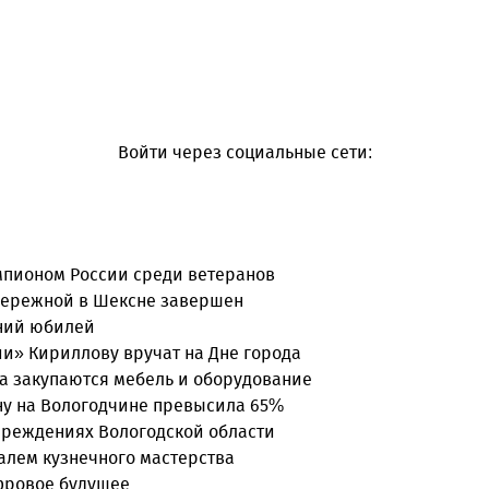
Войти через социальные сети:
емпионом России среди ветеранов
бережной в Шексне завершен
тний юбилей
и» Кириллову вручат на Дне города
а закупаются мебель и оборудование
ону на Вологодчине превысила 65%
чреждениях Вологодской области
валем кузнечного мастерства
ифровое будущее