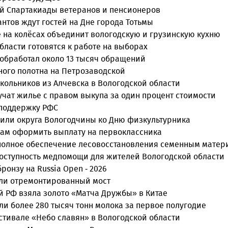
ой Спартакиады ветеранов и пенсионеров
нтов ждут гостей на Дне города Тотьмы
е на колёсах объединит вологодскую и грузинскую кухню
ласти готовятся к работе на выборах
 обработал около 13 тысяч обращений
ного полотна на Петрозаводской
кольников из Алчевска в Вологодской области
учат жилье с правом выкупа за один процент стоимости
 поддержку РФС
или округа Вологодчины ко Дню физкультурника
нам оформить выплату на первоклассника
 полное обеспечение лесовосстановления семенным мате
оступность медпомощи для жителей Вологодской области
онзу на Russia Open - 2026
ыли отремонтированный мост
й РФ взяла золото «Матча Дружбы» в Китае
и более 280 тысяч тонн молока за первое полугодие
естивале «Небо славян» в Вологодской области