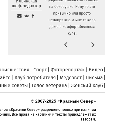
продолжительностью 19 часов
Ильинская
Череповецкие каратисты
шеф-редактор
6.08.2026 12:42
на боковушке. Кому-то это
взяли серебро и бронзу на Russia Open -
привычно или просто
2026
ненапряжно, а мне тяжело
даже в комфортабельном
В поселке Щепье
6.08.2026 12:09
Бабаевского округа открыли
купе.
отремонтированный мост
Prev
Next
Вологодская шахматистка в
6.08.2026 11:44
составе сборной РФ взяла золото «Матча
Дружбы» в Китае
роисшествия
Спорт
Фоторепортаж
Видео
Вологодские племенные
6.08.2026 11:15
хозяйства произвели более 280 тысяч
сайте
Клуб потребителя
Медсовет
Письма
тонн молока за первое полугодие
чные советы
Голос ветерана
Женский клуб
Путь «из варяг в персы»
6.08.2026 10:32
воссоздадут на фестивале «Небо
© 2007-2025 «Красный Север»
славян» в Вологодской области
алов «Красный Север» разрешено только при наличии
Завершается ремонт
очник. Все права на картинки и тексты принадлежат их
6.08.2026 09:58
авторам.
автодороги Усть-Алексеево –
Мякинницыно в Великоустюгском округе