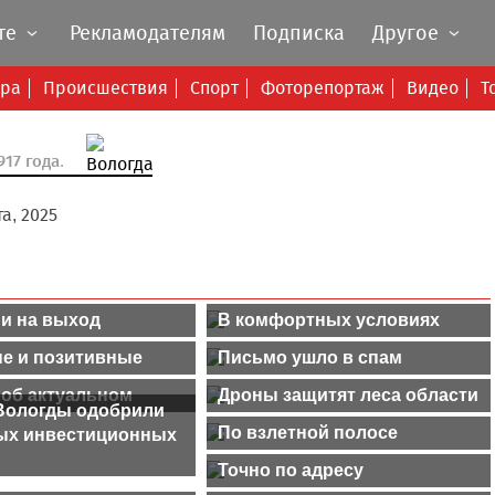
те
Рекламодателям
Подписка
Другое
ура
Происшествия
Спорт
Фоторепортаж
Видео
Т
17 года.
а, 2025
и на выход
В комфортных условиях
е и позитивные
Письмо ушло в спам
 об актуальном
Дроны защитят леса области
Вологды одобрили
По взлетной полосе
ых инвестиционных
Точно по адресу