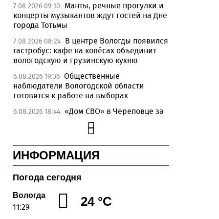
Манты, речные прогулки и
7.08.2026 09:10
концерты музыкантов ждут гостей на Дне
города Тотьмы
В центре Вологды появился
7.08.2026 08:24
гастробус: кафе на колёсах объединит
вологодскую и грузинскую кухню
Общественные
6.08.2026 19:36
наблюдатели Вологодской области
готовятся к работе на выборах
«Дом СВО» в Череповце за
6.08.2026 18:44
полгода работы обработал около 13
тысяч обращений
В Вологде приступили к
6.08.2026 17:59
ИНФОРМАЦИЯ
обновлению дорожного полотна на
Петрозаводской
Погода сегодня
«Территория талантов»
6.08.2026 17:17
открылась для 122 школьников из
Вологда
24 °C
Алчевска в Вологодской области
11:29
Сельские труженики
6.08.2026 16:20