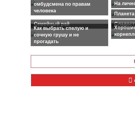
На личн
омбудсмена по правам
человека
Планета
Семейный рай
Сладост
Хорошие
Как выбрать спелую и
корнепл
сочную грушу и не
прогадать