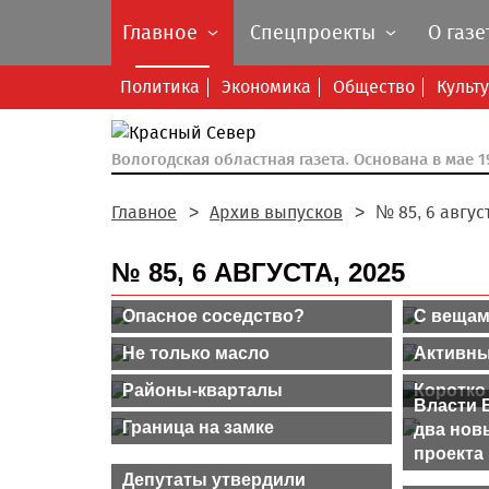
Главное
Спецпроекты
О газе
Политика
Экономика
Общество
Культ
Вологодская областная газета.
Основана в мае 19
Главное
Архив выпусков
№ 85, 6 август
№ 85, 6 АВГУСТА, 2025
Опасное соседство?
С вещам
Не только масло
Активны
Районы-кварталы
Коротко
Власти 
Граница на замке
два нов
проекта
Депутаты утвердили