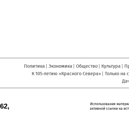
Север», который, уверены,
Кузьминская
главный
придется вам по душе, и вы
редактор
обязательно добавите его в
свои закладки.
Политика
Экономика
Общество
Культура
П
К 105-летию «Красного Севера»
Только на 
Да
Использование матери
62,
активной ссылки на ист