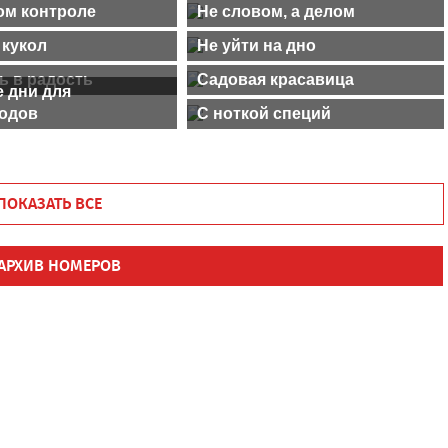
ом контроле
Не словом, а делом
 кукол
Не уйти на дно
ь в радость
Садовая красавица
 дни для
одов
С ноткой специй
ПОКАЗАТЬ ВСЕ
АРХИВ НОМЕРОВ