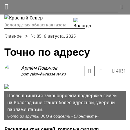
Вологодская областная газета.
Главное
№ 85, 6 августа, 2025
Точно по адресу
Артём Помялов
4031
pomyalov@krassever.ru
После принятия законопроекта поддержка семей
на Вологодчине станет более адресной, уверены
парламентарии.
Фото из группы ЗСО в соцсети «ВКонтакте»
Расширен круг семей, которые смогут