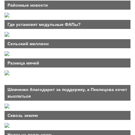
Районные новости
Где установят модульные ФАПы?
Сельский миллион
Разница мячей
Шевченко благодарит за поддержку, а Пеклецова хочет
выспаться
Сквозь землю
Налог на лояльность