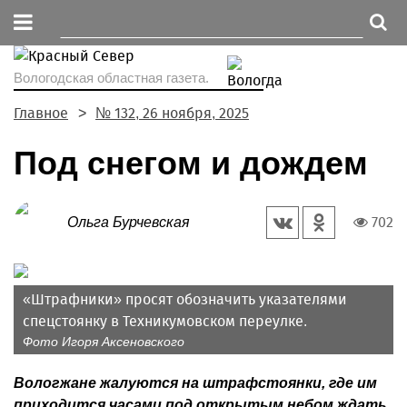
Вологодская областная газета.
Главное
№ 132, 26 ноября, 2025
Под снегом и дождем
702
Ольга Бурчевская
«Штрафники» просят обозначить указателями
спецстоянку в Техникумовском переулке.
Фото Игоря Аксеновского
Вологжане жалуются на штрафстоянки, где им
приходится часами под открытым небом ждать