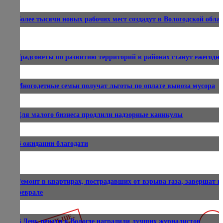
Более тысячи новых рабочих мест создадут в Вологодской обла
Градсоветы по развитию территорий в районах станут ежегод
Многодетные семьи получат льготы по оплате вывоза мусора
Для малого бизнеса продлили надзорные каникулы
В ожидании благодати
Ремонт в квартирах, пострадавших от взрыва газа, завершат в
феврале
В День печати в Вологде наградили лучших журналистов