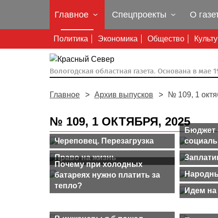
Главное
Спецпроекты
О газе
Политика
Экономика
Общество
Культ
Вологодская областная газета.
Основана в мае 19
Главное
Архив выпусков
№ 109, 1 октя
№ 109, 1 ОКТЯБРЯ, 2025
Бюджет 
Череповец. Перезагрузка
социал
Право на жизнь
Заплати
Почему при холодных
Народны
батареях нужно платить за
тепло?
Идем на