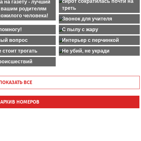
сирот сократилась почти на
 на газету - лучший
треть
 вашим родителям
пожилого человека!
Звонок для учителя
помногу!
С пылу с жару
ый вопрос
Интерьер с перчинкой
 стоит трогать
Не убий, не укради
роисшествий
ПОКАЗАТЬ ВСЕ
АРХИВ НОМЕРОВ