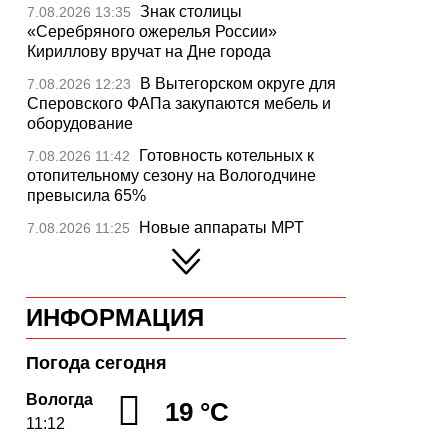
Знак столицы
7.08.2026 13:35
«Серебряного ожерелья России»
Кириллову вручат на Дне города
В Вытегорском округе для
7.08.2026 12:23
Сперовского ФАПа закупаются мебель и
оборудование
Готовность котельных к
7.08.2026 11:42
отопительному сезону на Вологодчине
превысила 65%
Новые аппараты МРТ
7.08.2026 11:25
установят в двух медучреждениях
Вологодской области
В Устюжне отметят 774-
7.08.2026 10:41
ИНФОРМАЦИЯ
летие города фестивалем кузнечного
мастерства
Погода сегодня
Вологодская область
7.08.2026 10:18
уверенно шагает в цифровое будущее
Вологда
19 °C
11:12
На Вологодчине подвели
7.08.2026 09:49
итоги XII областной Спартакиады