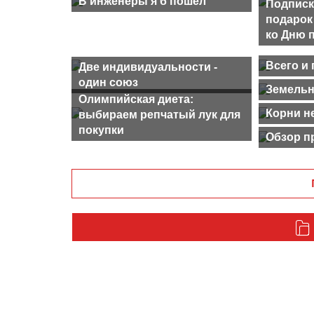
В инженеры я б пошел
Подписка
подарок
ко Дню 
Всего и 
Две индивидуальности -
один союз
Земельн
Олимпийская диета:
Корни не
выбираем репчатый лук для
покупки
Обзор п