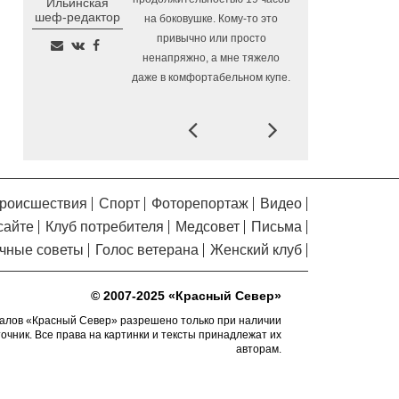
Ильинская
Помялов
Алчевска в Вологодской области
шеф-редактор
на боковушке. Кому-то это
привычно или просто
Сельские труженики
6.08.2026 16:20
ненапряжно, а мне тяжело
Тотемского округа получат жилье с
даже в комфортабельном купе.
правом выкупа за один процент
стоимости
Prev
Next
Детская футбольная
6.08.2026 15:42
секция ВоГУ получила поддержку РФС
Уникальный трейл и
6.08.2026 15:08
силовые шоу приготовили округа
роисшествия
Спорт
Фоторепортаж
Видео
Вологодчины ко Дню физкультурника
сайте
Клуб потребителя
Медсовет
Письма
Робот Макс на Госуслугах
6.08.2026 14:31
чные советы
Голос ветерана
Женский клуб
поможет вологжанам оформить выплату
на первоклассника
© 2007-2025 «Красный Север»
Вологодская область
6.08.2026 14:00
подтвердила курс на полное обеспечение
алов «Красный Север» разрешено только при наличии
точник. Все права на картинки и тексты принадлежат их
лесовосстановления семенным
авторам.
материалом
Телемедицинские
6.08.2026 13:28