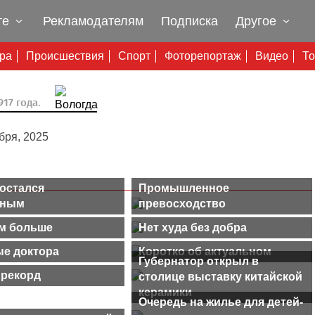
те
Рекламодателям
Подписка
Другое
ура
Происшествия
Спорт
Фоторепортаж
Видео
То
17 года.
бря, 2025
остался
Промышленное
ьным
превосходство
м больше
Нет худа без добра
е доктора
Коротко об актуальном
Губернатор открыл в
 рекорд
столице выставку китайской
керамики
Очередь на жилье для детей-