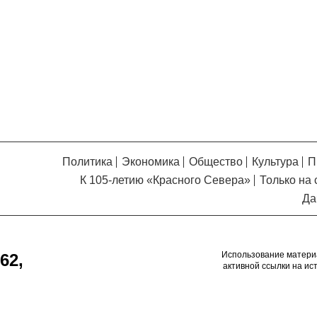
Кузьминская
главный
придется вам по душе, и вы
редактор
обязательно добавите его в
свои закладки.
Политика
Экономика
Общество
Культура
П
К 105-летию «Красного Севера»
Только на 
Да
Использование матери
62,
активной ссылки на ис