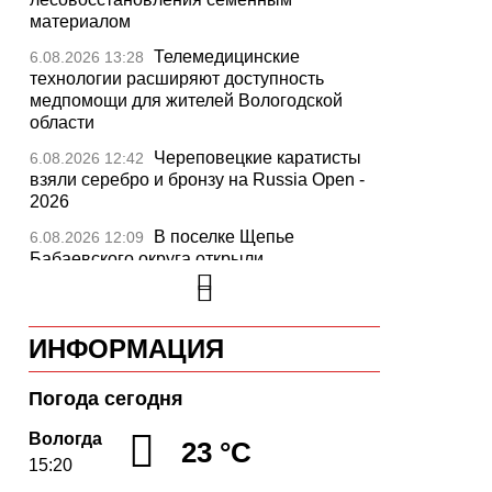
материалом
Телемедицинские
6.08.2026 13:28
технологии расширяют доступность
медпомощи для жителей Вологодской
области
Череповецкие каратисты
6.08.2026 12:42
взяли серебро и бронзу на Russia Open -
2026
В поселке Щепье
6.08.2026 12:09
Бабаевского округа открыли
отремонтированный мост
Вологодская шахматистка
6.08.2026 11:44
в составе сборной РФ взяла золото
ИНФОРМАЦИЯ
«Матча Дружбы» в Китае
Вологодские племенные
6.08.2026 11:15
Погода сегодня
хозяйства произвели более 280 тысяч
Вологда
тонн молока за первое полугодие
23 °C
15:20
Путь «из варяг в персы»
6.08.2026 10:32