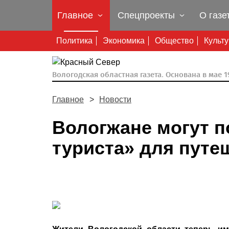
Главное
Спецпроекты
О газе
Политика
Экономика
Общество
Культ
Вологодская областная газета.
Основана в мае 19
Главное
Новости
Вологжане могут п
туриста» для пут