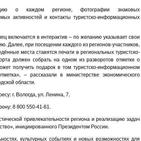
ацию о каждом регионе, фотографии знаковых
емых активностей и контакты туристско-информационных
лец включается в интерактив – по желанию указывает свои
. Далее, при посещении каждого из регионов-участников,
дённые места ставятся печати в региональных туристско-
орта должен собрать на одном из разворотов отметки о
может получить подарок в том туристско-информационном
тметка», – рассказали в министерстве экономического
дской области.
у: г. Вологда, ул. Ленина, 7.
ону: 8 800 550-41-61.
Уважаемые посетители сайта
тической привлекательности региона и реализацию задач
Мы рады приветствовать ва
ство», инициированного Президентом России.
на обновленном Интернет-
ресурсе газеты «Красный
Надежда
ностях, культурных событиях и новых возможностях для
Север», который, уверены,