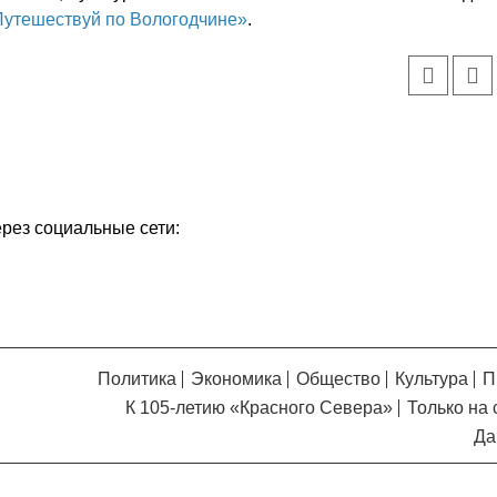
Кузьминская
Путешествуй по Вологодчине»
.
главный
придется вам по душе, и вы
редактор
обязательно добавите его в
свои закладки.
ерез социальные сети:
Политика
Экономика
Общество
Культура
П
К 105-летию «Красного Севера»
Только на 
Да