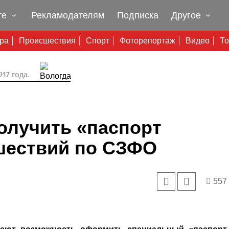
те
Рекламодателям
Подписка
Другое
ура
Происшествия
Спорт
Фоторепортаж
Видео
То
17 года.
олучить «паспорт
ешествий по СЗФО
557