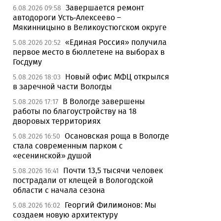
Завершается ремонт
6.08.2026 09:58
автодороги Усть-Алексеево –
Мякинницыно в Великоустюгском округе
«Единая Россия» получила
5.08.2026 20:52
первое место в бюллетене на выборах в
Госдуму
Новый офис МФЦ открылся
5.08.2026 18:03
в заречной части Вологды
В Вологде завершены
5.08.2026 17:17
работы по благоустройству на 18
дворовых территориях
Осановская роща в Вологде
5.08.2026 16:50
стала современным парком с
«есенинской» душой
Почти 13,5 тысячи человек
5.08.2026 16:41
пострадали от клещей в Вологодской
области с начала сезона
Георгий Филимонов: Мы
5.08.2026 16:02
создаем новую архитектуру