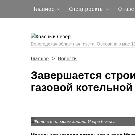
Главное
Спецпроекты
О газе
Вологодская областная газета.
Основана в мае 19
Главное
Новости
Завершается стро
газовой котельной
Фото с телеграм-канала Игоря Быкова