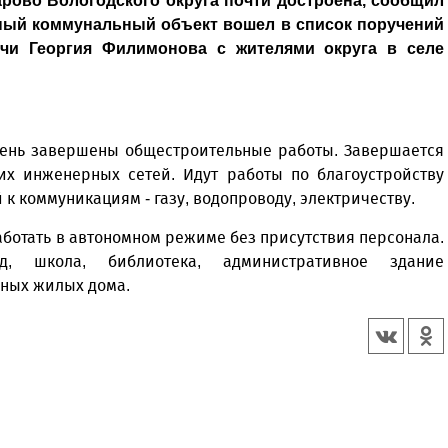
арово Вологодского округа почти достроена, сообщил
ный коммунальный объект вошел в список поручений
ечи Георгия Филимонова с жителями округа в селе
день завершены общестроительные работы. Завершается
их инженерных сетей. Идут работы по благоустройству
к коммуникациям - газу, водопроводу, электричеству.
работать в автономном режиме без присутствия персонала.
, школа, библиотека, административное здание
рных жилых дома.