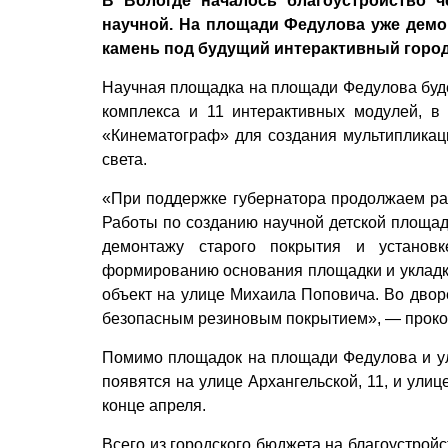
В Вологде началось благоустройство ч
научной. На площади Федулова уже демо
камень под будущий интерактивный горо
Научная площадка на площади Федулова будет
комплекса и 11 интерактивных модулей, в
«Кинематограф» для создания мультипликаци
света.
«При поддержке губернатора продолжаем ра
Работы по созданию научной детской площад
демонтажу старого покрытия и установк
формированию основания площадки и укладке
объект на улице Михаила Поповича. Во двор
безопасным резиновым покрытием», — проко
Помимо площадок на площади Федулова и ул
появятся на улице Архангельской, 11, и улиц
конце апреля.
Всего из городского бюджета на благоустрой