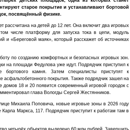
етырёх детских площадок, одна из которых станет
нтируют старое покрытие и устанавливают бортовой
док, посвящённый физике.
 рассчитана на детей до 12 лет. Она включит два игровых
 том числе платформу для запуска тока в цепи, модуль
й и «Береговой маяк», который расскажет об источниках
боту по созданию комфортных и безопасных игровых зон.
ки на площади Федулова уже идут. Подрядчик приступил к
е бортового камня. Затем специалисты приступят к
 асфальтобетонного покрытия. Также подрядчик зашел на
е домов 18 и 20 появится современный игровой городок с
мментировал глава Вологды Сергей Жестянников.
ице Михаила Поповича, новые игровые зоны в 2026 году
е Карла Маркса, 117. Подрядчик приступит к работам там в
ство четырёх объектов выделено 60 млн рублей. Завершить