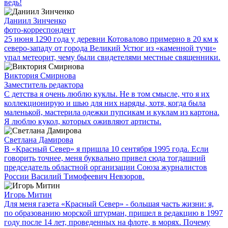
ведь!
Даниил Зинченко
фото-корреспондент
25 июня 1290 года у деревни Котовалово примерно в 20 км к
северо-западу от города Великий Устюг из «каменной тучи»
упал метеорит, чему были свидетелями местные священники.
Виктория Смирнова
Заместитель редактора
С детства я очень люблю куклы. Не в том смысле, что я их
коллекционирую и шью для них наряды, хотя, когда была
маленькой, мастерила одежки пупсикам и куклам из картона.
Я люблю кукол, которых оживляют артисты.
Светлана Дамирова
В «Красный Север» я пришла 10 сентября 1995 года. Если
говорить точнее, меня буквально привел сюда тогдашний
председатель областной организации Союза журналистов
России Василий Тимофеевич Невзоров.
Игорь Митин
Для меня газета «Красный Север» - большая часть жизни: я,
по образованию морской штурман, пришел в редакцию в 1997
году после 14 лет, проведенных на флоте, в морях. Почему