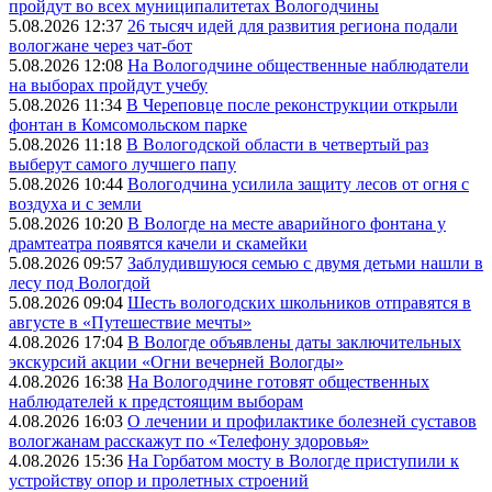
пройдут во всех муниципалитетах Вологодчины
5.08.2026 12:37
26 тысяч идей для развития региона подали
вологжане через чат-бот
5.08.2026 12:08
На Вологодчине общественные наблюдатели
на выборах пройдут учебу
5.08.2026 11:34
В Череповце после реконструкции открыли
фонтан в Комсомольском парке
5.08.2026 11:18
В Вологодской области в четвертый раз
выберут самого лучшего папу
5.08.2026 10:44
Вологодчина усилила защиту лесов от огня с
воздуха и с земли
5.08.2026 10:20
В Вологде на месте аварийного фонтана у
драмтеатра появятся качели и скамейки
5.08.2026 09:57
Заблудившуюся семью с двумя детьми нашли в
лесу под Вологдой
5.08.2026 09:04
Шесть вологодских школьников отправятся в
августе в «Путешествие мечты»
4.08.2026 17:04
В Вологде объявлены даты заключительных
экскурсий акции «Огни вечерней Вологды»
4.08.2026 16:38
На Вологодчине готовят общественных
наблюдателей к предстоящим выборам
4.08.2026 16:03
О лечении и профилактике болезней суставов
вологжанам расскажут по «Телефону здоровья»
4.08.2026 15:36
На Горбатом мосту в Вологде приступили к
устройству опор и пролетных строений