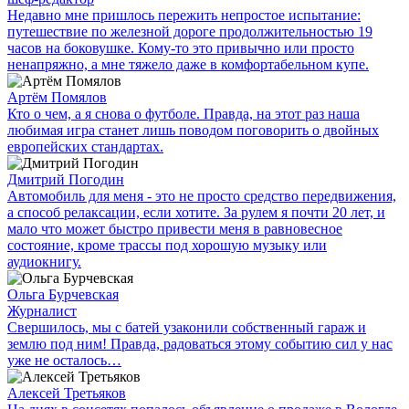
Недавно мне пришлось пережить непростое испытание:
путешествие по железной дороге продолжительностью 19
часов на боковушке. Кому-то это привычно или просто
ненапряжно, а мне тяжело даже в комфортабельном купе.
Артём Помялов
Кто о чем, а я снова о футболе. Правда, на этот раз наша
любимая игра станет лишь поводом поговорить о двойных
европейских стандартах.
Дмитрий Погодин
Автомобиль для меня - это не просто средство передвижения,
а способ релаксации, если хотите. За рулем я почти 20 лет, и
мало что может быстро привести меня в равновесное
состояние, кроме трассы под хорошую музыку или
аудиокнигу.
Ольга Бурчевская
Журналист
Свершилось, мы с батей узаконили собственный гараж и
землю под ним! Правда, радоваться этому событию сил у нас
уже не осталось…
Алексей Третьяков