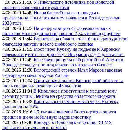
4.08.2026 15:08
У Никольского источника под Вологдой
появится колокольня с курантами
4.08.2026 14:49
Новая баскетбольная площадка с
профессиональным покрытием появится в Вологде осенью
2026 года
4.08.2026 14:22
На модернизацию 42 образовательных
объектов Вологодчины направлено 2,34 миллиарда рублей
4.08.2026 13:44
Вологодская область стала ближе для туристов
благодаря запуску нового цифрового сервиса
4.08.2026 13:05
Мост через Кубену на подъезде к Харовску
отремонтируют по нацпроекту «Инфраструктура для жизни»
4.08.2026 12:49
Березовую рощу на набережной 6-й Армии в
Вологде создадут при поддержке вологодского бизнеса
4.08.2026 12:28
Вологодский стрелок Илья Марсов завоевал
серебряную медаль кубка России
4.08.2026 12:04
Санитарная авиация Вологодской области за
июль совершила рекордные 45 вылетов
4.08.2026 11:34
В Кириллове приступили к масштабному
ремонту улицы Ленина на средства областного бюджета
4.08.2026 10:38
Капитальный ремонт моста через Вытегру
выполнен на 95%
4.08.2026 10:16
1,7 тысячи жителей Вологодского округа
прошли в июле мобильную меддиагностику
4.08.2026 09:46
Конкурс в Вологодский филиал ЯГМУ
превысил пять человек на место