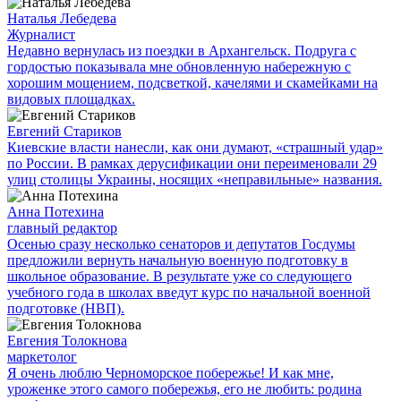
Наталья Лебедева
Журналист
Недавно вернулась из поездки в Архангельск. Подруга с
гордостью показывала мне обновленную набережную с
хорошим мощением, подсветкой, качелями и скамейками на
видовых площадках.
Евгений Стариков
Киевские власти нанесли, как они думают, «страшный удар»
по России. В рамках дерусификации они переименовали 29
улиц столицы Украины, носящих «неправильные» названия.
Анна Потехина
главный редактор
Осенью сразу несколько сенаторов и депутатов Госдумы
предложили вернуть начальную военную подготовку в
школьное образование. В результате уже со следующего
учебного года в школах введут курс по начальной военной
подготовке (НВП).
Евгения Толокнова
маркетолог
Я очень люблю Черноморское побережье! И как мне,
уроженке этого самого побережья, его не любить: родина