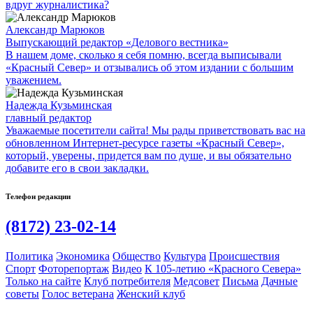
вдруг журналистика?
Александр Марюков
Выпускающий редактор «Делового вестника»
В нашем доме, сколько я себя помню, всегда выписывали
«Красный Север» и отзывались об этом издании с большим
уважением.
Надежда Кузьминская
главный редактор
Уважаемые посетители сайта! Мы рады приветствовать вас на
обновленном Интернет-ресурсе газеты «Красный Север»,
который, уверены, придется вам по душе, и вы обязательно
добавите его в свои закладки.
Телефон редакции
(8172) 23-02-14
Политика
Экономика
Общество
Культура
Происшествия
Спорт
Фоторепортаж
Видео
К 105-летию «Красного Севера»
Только на сайте
Клуб потребителя
Медсовет
Письма
Дачные
советы
Голос ветерана
Женский клуб