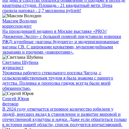
На днях в соцсетях попалось объявление о продаже в Вологде
квартиры-студии. Площадь - 21 квадратный метр. Цена
сразила наповал - 2,7 миллиона рублей!
Максим Володин
корреспондент
На проходившей недавно в Мос­кве выставке «PRO//
Движение.Экспо» с большой помпой представили новинки
РЖД: купейные «вагоны будущего» и модернизированные
вагоны СВ. С широкими кроватями, мультимедийными
экранами и прочими «наворотами».
Светлана Шубина
журналист
Уроженка рабочего стекольного поселка Чагода, с
сельскохозяйственным трудом я была знакома с раннего
детства. Поливка и прополка грядок всегда были моей
обязанностью.
Сергей Юров
фотокор
В 2024 году отмечается огромное количество юбилеев у
людей, внесших вклад в становление и развитие мировой и
отечественной культуры и науки. Даже если обратиться только
к истории нашей области, список получится впечатляющий.