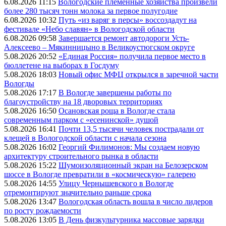
6.08.2026 11:15
Вологодские племенные хозяйства произвели
более 280 тысяч тонн молока за первое полугодие
6.08.2026 10:32
Путь «из варяг в персы» воссоздадут на
фестивале «Небо славян» в Вологодской области
6.08.2026 09:58
Завершается ремонт автодороги Усть-
Алексеево – Мякинницыно в Великоустюгском округе
5.08.2026 20:52
«Единая Россия» получила первое место в
бюллетене на выборах в Госдуму
5.08.2026 18:03
Новый офис МФЦ открылся в заречной части
Вологды
5.08.2026 17:17
В Вологде завершены работы по
благоустройству на 18 дворовых территориях
5.08.2026 16:50
Осановская роща в Вологде стала
современным парком с «есенинской» душой
5.08.2026 16:41
Почти 13,5 тысячи человек пострадали от
клещей в Вологодской области с начала сезона
5.08.2026 16:02
Георгий Филимонов: Мы создаем новую
архитектуру строительного рынка в области
5.08.2026 15:22
Шумоизоляционный экран на Белозерском
шоссе в Вологде превратили в «космическую» галерею
5.08.2026 14:55
Улицу Чернышевского в Вологде
отремонтируют значительно раньше срока
5.08.2026 13:47
Вологодская область вошла в число лидеров
по росту рождаемости
5.08.2026 13:05
В День физкультурника массовые зарядки