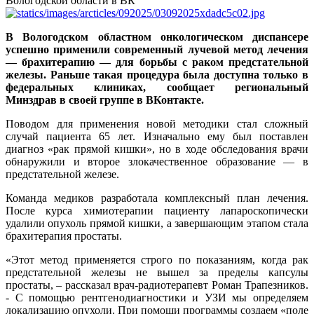
Вологодской области в ВК
В Вологодском областном онкологическом диспансере
успешно применили современный лучевой метод лечения
— брахитерапию — для борьбы с раком предстательной
железы. Раньше такая процедура была доступна только в
федеральных клиниках, сообщает региональный
Минздрав в своей группе в ВКонтакте.
Поводом для применения новой методики стал сложный
случай пациента 65 лет. Изначально ему был поставлен
диагноз «рак прямой кишки», но в ходе обследования врачи
обнаружили и второе злокачественное образование — в
предстательной железе.
Команда медиков разработала комплексный план лечения.
После курса химиотерапии пациенту лапароскопически
удалили опухоль прямой кишки, а завершающим этапом стала
брахитерапия простаты.
«Этот метод применяется строго по показаниям, когда рак
предстательной железы не вышел за пределы капсулы
простаты, – рассказал врач-радиотерапевт Роман Трапезников.
- С помощью рентгенодиагностики и УЗИ мы определяем
локализацию опухоли. При помощи программы создаем «поле