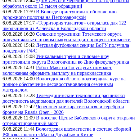
6.08.2026 18:44
«Дом СВО» в Череповце за полгода работы
обработал около 13 тысяч обращений
6.08.2026 17:59
В Вологде приступили к обновлению
дорожного полотна на Петрозаводской
6.08.2026 17:17
«Территория талантов» открылась для 122
школьников из Алчевска в Вологодской области
6.08.2026 16:20
Сельские труженики Тотемского округа
получат жилье с правом выкупа за один процент стоимости
6.08.2026 15:42
Детская футбольная секция ВоГУ получила
поддержку РФС
6.08.2026 15:08
Уникальный трейл и силовые шоу
приготовили округа Вологодчины ко Дню физкультурника
6.08.2026 14:31
Робот Макс на Госуслугах поможет
вологжанам оформить выплату на первоклассника
6.08.2026 14:00
Вологодская область подтвердила курс на
полное обеспечение лесовосстановления семенным
материалом
6.08.2026 13:28
Телемедицинские технологии расширяют
доступность медпомощи для жителей Вологодской области
6.08.2026 12:42
Череповецкие каратисты взяли серебро и
бронзу на Russia Open - 2026
6.08.2026 12:09
В поселке Щепье Бабаевского округа открыли
отремонтированный мост
6.08.2026 11:44
Вологодская шахматистка в составе сборной
РФ взяла золото «Матча Дружбы» в Китае