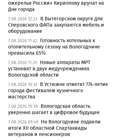
ожерелья России» Кириллову вручат на
Дне города
В Вытегорском округе для
7.08.2026 12:23
Сперовского ФАПа закупаются мебель и
оборудование
Готовность котельных к
7.08.2026 11:42
отопительному сезону на Вологодчине
превысила 65%
Новые аппараты МРТ
7.08.2026 11:25
установят в двух медучреждениях
Вологодской области
В Устюжне отметят 774-летие
7.08.2026 10:41
города фестивалем кузнечного
мастерства
Вологодская область
7.08.2026 10:18
уверенно шагает в цифровое будущее
На Вологодчине подвели
7.08.2026 09:49
итоги XII областной Спартакиады
ветеранов и пенсионеров