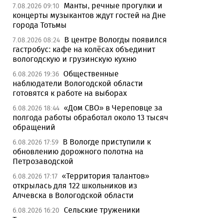
Манты, речные прогулки и
7.08.2026 09:10
концерты музыкантов ждут гостей на Дне
города Тотьмы
В центре Вологды появился
7.08.2026 08:24
гастробус: кафе на колёсах объединит
вологодскую и грузинскую кухню
Общественные
6.08.2026 19:36
наблюдатели Вологодской области
готовятся к работе на выборах
«Дом СВО» в Череповце за
6.08.2026 18:44
полгода работы обработал около 13 тысяч
обращений
В Вологде приступили к
6.08.2026 17:59
обновлению дорожного полотна на
Петрозаводской
«Территория талантов»
6.08.2026 17:17
открылась для 122 школьников из
Алчевска в Вологодской области
Сельские труженики
6.08.2026 16:20