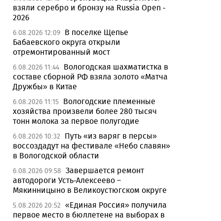
взяли серебро и бронзу на Russia Open -
2026
В поселке Щепье
6.08.2026 12:09
Бабаевского округа открыли
отремонтированный мост
Вологодская шахматистка в
6.08.2026 11:44
составе сборной РФ взяла золото «Матча
Дружбы» в Китае
Вологодские племенные
6.08.2026 11:15
хозяйства произвели более 280 тысяч
тонн молока за первое полугодие
Путь «из варяг в персы»
6.08.2026 10:32
воссоздадут на фестивале «Небо славян»
в Вологодской области
Завершается ремонт
6.08.2026 09:58
автодороги Усть-Алексеево –
Мякинницыно в Великоустюгском округе
«Единая Россия» получила
5.08.2026 20:52
первое место в бюллетене на выборах в