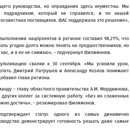
ущего руководства, но оправдания здесь неуместны. Мы
м подрядчиком, который не справился, и по нашей
росовестных поставщиков. ФАС поддержала это решение»,
выполнения нацпроектов в регионе составил 98,21%, что
коль угодно долго можно пенять на предшественников, но
 нас, и я ее не снимаю», – подчеркнул Филимонов.
ультивацию свалки к 30 сентября. «Мы усвоили урок,
отать. Дмитрий Патрушев и Александр Козлов понимают
обавил глава региона.
анду – главу областного правительства А.М. Мордвинова,
 других коллег за системную работу. «Без их слаженных
ожно достичь», – резюмировал Филимонов.
подтверждает статус одного из самых динамично
оводство демонстрирует готовность решать даже самые