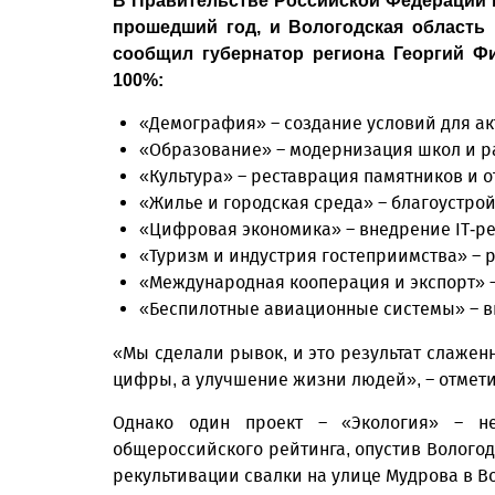
В Правительстве Российской Федерации 
прошедший год, и Вологодская область
сообщил губернатор региона Георгий Ф
100%:
«Демография» – создание условий для ак
«Образование» – модернизация школ и 
«Культура» – реставрация памятников и о
«Жилье и городская среда» – благоустро
«Цифровая экономика» – внедрение IT-ре
«Туризм и индустрия гостеприимства» –
«Международная кооперация и экспорт» 
«Беспилотные авиационные системы» – в
«Мы сделали рывок, и это результат слажен
цифры, а улучшение жизни людей», – отмет
Однако один проект – «Экология» – н
общероссийского рейтинга, опустив Вологод
рекультивации свалки на улице Мудрова в Во