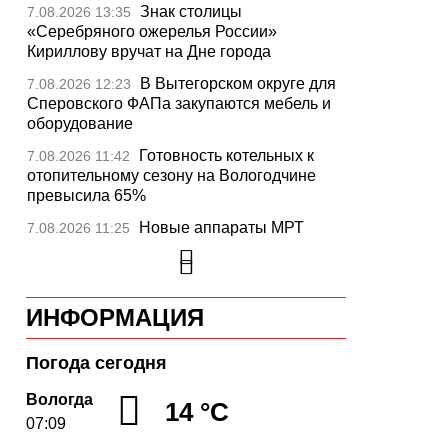
Знак столицы
7.08.2026 13:35
«Серебряного ожерелья России»
Кириллову вручат на Дне города
В Вытегорском округе для
7.08.2026 12:23
Сперовского ФАПа закупаются мебель и
оборудование
Готовность котельных к
7.08.2026 11:42
отопительному сезону на Вологодчине
превысила 65%
Новые аппараты МРТ
7.08.2026 11:25
установят в двух медучреждениях
Вологодской области
В Устюжне отметят 774-
7.08.2026 10:41
ИНФОРМАЦИЯ
летие города фестивалем кузнечного
мастерства
Погода сегодня
Вологодская область
7.08.2026 10:18
уверенно шагает в цифровое будущее
Вологда
14 °C
07:09
На Вологодчине подвели
7.08.2026 09:49
итоги XII областной Спартакиады