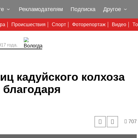
те
Рекламодателям
Подписка
Другое
ура
Происшествия
Спорт
Фоторепортаж
Видео
То
17 года.
иц кадуйского колхоза
 благодаря
707