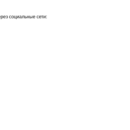
ерез социальные сети:
Уважаемые посетители сайта
Мы рады приветствовать ва
на обновленном Интернет-
ресурсе газеты «Красный
Надежда
Север», который, уверены,