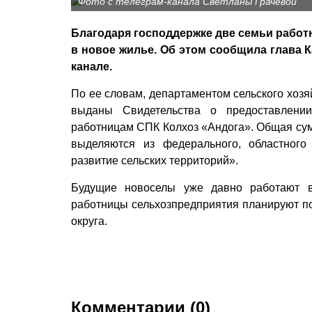
Фото с телеграм-канала Светланы Грачевой
Благодаря господдержке две семьи работ
в новое жилье. Об этом сообщила глава К
канале.
По ее словам, департаментом сельского хозя
выданы Свидетельства о предоставлени
работницам СПК Колхоз «Андога». Общая сум
выделяются из федерального, областного
развитие сельских территорий».
Будущие новоселы уже давно работают 
работницы сельхозпредприятия планируют пот
округа.
Комментарии (0)