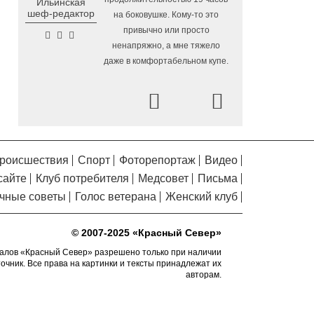
Ильинская
Помялов
Алчевска в Вологодской области
шеф-редактор
на боковушке. Кому-то это
привычно или просто
Сельские труженики
6.08.2026 16:20
ненапряжно, а мне тяжело
Тотемского округа получат жилье с
даже в комфортабельном купе.
правом выкупа за один процент
стоимости
Prev
Next
Детская футбольная
6.08.2026 15:42
секция ВоГУ получила поддержку РФС
Уникальный трейл и
6.08.2026 15:08
силовые шоу приготовили округа
роисшествия
Спорт
Фоторепортаж
Видео
Вологодчины ко Дню физкультурника
сайте
Клуб потребителя
Медсовет
Письма
Робот Макс на Госуслугах
6.08.2026 14:31
чные советы
Голос ветерана
Женский клуб
поможет вологжанам оформить выплату
на первоклассника
© 2007-2025 «Красный Север»
Вологодская область
6.08.2026 14:00
подтвердила курс на полное обеспечение
алов «Красный Север» разрешено только при наличии
точник. Все права на картинки и тексты принадлежат их
лесовосстановления семенным
авторам.
материалом
Телемедицинские
6.08.2026 13:28